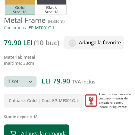
Gold
Black
Stoc:
18
Stoc:
18
Metal Frame
(
H33cm
)
Cod produs:
79.90
LEI
(
10 buc
)
Adauga la favorite
material
:
metal
inaltime
:
33cm
LEI
79.90
TVA inclus
Acest produs necesita
cost suplimentar de
Culoare:
Gold
|
Cod:
EP-MF001G-L
ambalare pentru
livrare in siguranta!
Stoc in depozit:
18
Adauga la comanda