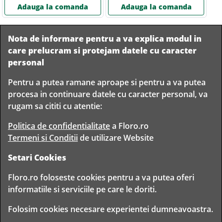
Adauga la comanda
Adauga la comanda
Nota de informare pentru a va explica modul in
care prelucram si protejam datele cu caracter
personal
Pentru a putea ramane aproape si pentru a va putea
Livram in
procesa in continuare datele cu caracter personal, va
orice
Garantam
Livrare
rugam sa cititi cu atentie:
localitate
livrarea in
rapida
din
siguranta
Romania
Politica de confidentialitate
a Floro.ro
Termeni si Conditii
de utilizare Website
Setari Cookies
TIMP PENTRU
Floro.ro foloseste cookies pentru a va putea oferi
FLORISTI
informatiile si serviciile pe care le doriti.
Copyright © 2020 Toate drepturile rezervate
Folosim cookies necesare experientei dumneavoastra.
FLORO CLUB FLORIST S.R.L. - CUI 30314943