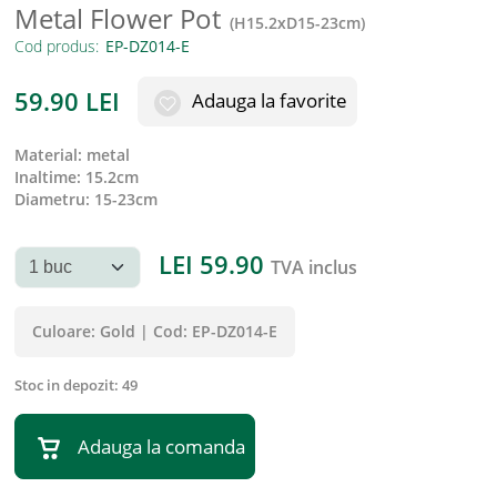
Metal Flower Pot
(
H15.2xD15-23cm
)
Cod produs:
59.90
LEI
Adauga la favorite
material
:
metal
inaltime
:
15.2cm
diametru
:
15-23cm
LEI
59.90
TVA inclus
Culoare:
Gold
|
Cod:
EP-DZ014-E
Stoc in depozit:
49
Adauga la comanda