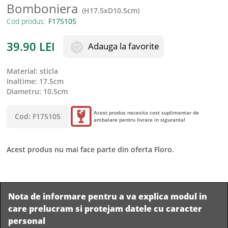
Bomboniera
(
H17.5xD10.5cm
)
Cod produs:
39.90
LEI
Adauga la favorite
material
:
sticla
inaltime
:
17.5cm
diametru
:
10.5cm
Acest produs necesita cost suplimentar de
Cod:
F175105
ambalare pentru livrare in siguranta!
Acest produs nu mai face parte din oferta Floro.
Nota de informare pentru a va explica modul in
care prelucram si protejam datele cu caracter
personal