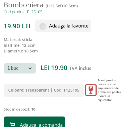
Bomboniera
(
H12.5xD10.5cm
)
Cod produs:
19.90
LEI
Adauga la favorite
material
:
sticla
inaltime
:
12.5cm
diametru
:
10.5cm
LEI
19.90
TVA inclus
Acest produs
necesita cost
suplimentar de
Culoare:
Transparent
|
Cod:
F125105
ambalare pentru
livrare in
siguranta!
Stoc in depozit:
10
Adauga la comanda