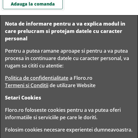
Adauga la comanda
Nota de informare pentru a va explica modul in
care prelucram si protejam datele cu caracter
personal
Pentru a putea ramane aproape si pentru a va putea
Livram in
procesa in continuare datele cu caracter personal, va
orice
Garantam
Livrare
rugam sa cititi cu atentie:
localitate
livrarea in
rapida
din
siguranta
Romania
Politica de confidentialitate
a Floro.ro
Termeni si Conditii
de utilizare Website
Setari Cookies
TIMP PENTRU
Floro.ro foloseste cookies pentru a va putea oferi
FLORISTI
informatiile si serviciile pe care le doriti.
Copyright © 2020 Toate drepturile rezervate
Folosim cookies necesare experientei dumneavoastra.
FLORO CLUB FLORIST S.R.L. - CUI 30314943
BD. TIMISOARA 80, BUCURESTI, ROMANIA