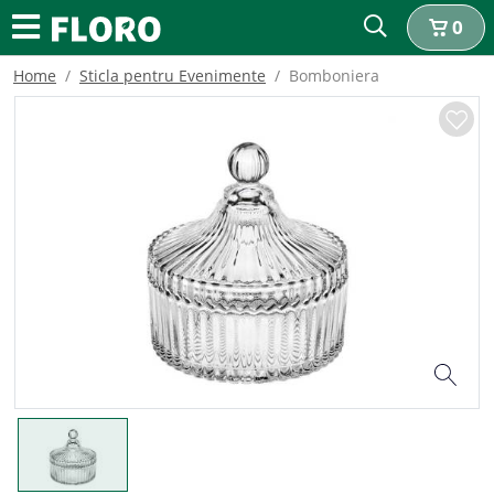
0
Home
Sticla pentru Evenimente
Bomboniera