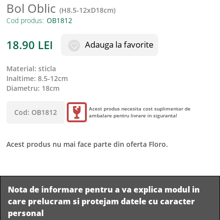
Bol Oblic
(
H8.5-12xD18cm
)
Cod produs:
18.90
LEI
Adauga la favorite
material
:
sticla
inaltime
:
8.5-12cm
diametru
:
18cm
Acest produs necesita cost suplimentar de
Cod:
OB1812
ambalare pentru livrare in siguranta!
Acest produs nu mai face parte din oferta Floro.
Nota de informare pentru a va explica modul in
care prelucram si protejam datele cu caracter
personal