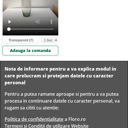
Transparent
(7)
Adauga la comanda
Nota de informare pentru a va explica modul in
care prelucram si protejam datele cu caracter
personal
Pentru a putea ramane aproape si pentru a va putea
Livram in
procesa in continuare datele cu caracter personal, va
orice
Garantam
Livrare
rugam sa cititi cu atentie:
localitate
livrarea in
rapida
din
siguranta
Romania
Politica de confidentialitate
a Floro.ro
Termeni si Conditii
de utilizare Website