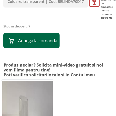
Culoare:
transparent
|
Cod:
BELINDA70D17
de
ambalare
pentru
livrare in
siguranta!
Stoc in depozit:
7
Adauga la comanda
Produs neclar?
Solicita mini-video
gratuit
si noi
vom filma pentru tine!
Poti verifica solicitarile tale si in
Contul meu