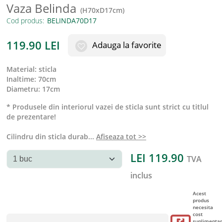
Vaza Belinda
(
H70xD17cm
)
Cod produs:
119.90
LEI
Adauga la favorite
material
:
sticla
inaltime
:
70cm
diametru
:
17cm
* Produsele din interiorul vazei de sticla sunt strict cu titlul
de prezentare!
Cilindru din sticla durab
...
Afiseaza tot >>
LEI
119.90
TVA
inclus
Acest
produs
necesita
cost
suplimentar