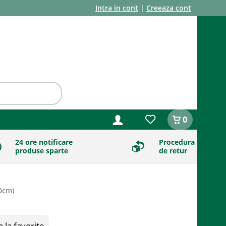
Intra in cont
|
Creeaza cont
0
24 ore notificare
Procedura
produse sparte
de retur
0cm
)
la favorite