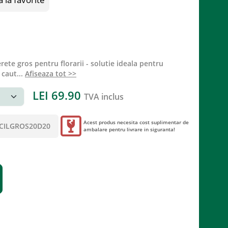
erete gros pentru florarii - solutie ideala pentru
 caut
...
Afiseaza tot >>
LEI
69.90
TVA inclus
Acest produs necesita cost suplimentar de
CILGROS20D20
ambalare pentru livrare in siguranta!