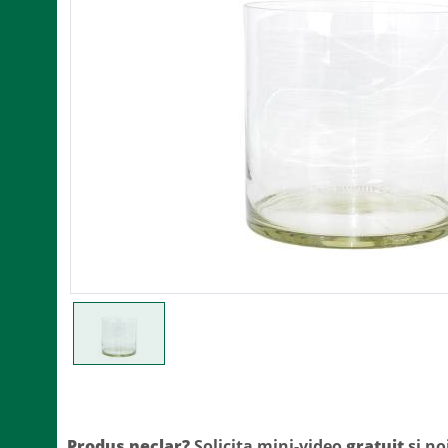
Produs neclar?
Solicita mini-video
gratuit
si no