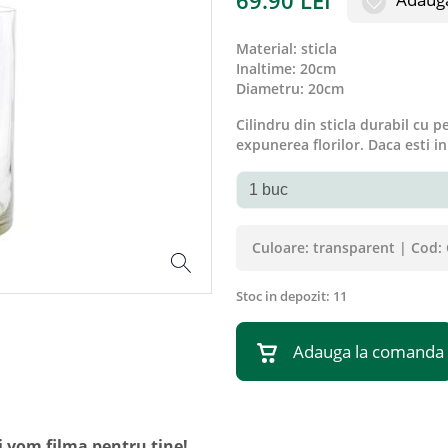
69.90
LEI
material
:
sticla
inaltime
:
20cm
diametru
:
20cm
Cilindru din sticla durabil cu p
expunerea florilor. Daca esti in
Culoare:
transparent
|
Cod:
Stoc in depozit:
11
Adauga la comanda
i vom filma pentru tine!