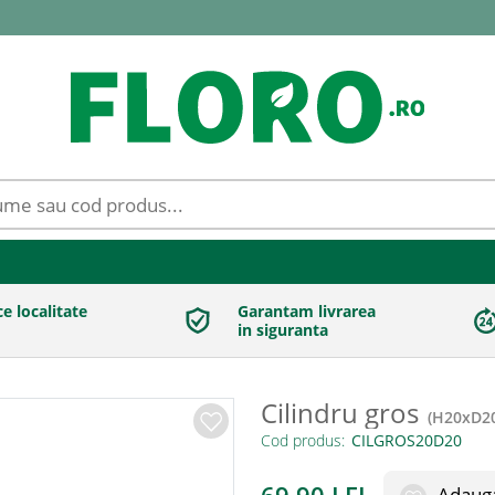
ce localitate
Garantam livrarea
in siguranta
Cilindru gros
(
H20xD2
Cod produs:
Adauga 