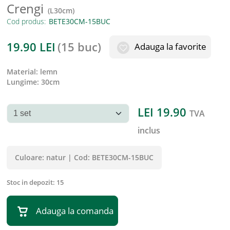
Crengi
(
L30cm
)
Cod produs:
19.90
LEI
(
15 buc
)
Adauga la favorite
material
:
lemn
lungime
:
30cm
LEI
19.90
TVA
inclus
Culoare:
natur
|
Cod:
BETE30CM-15BUC
Stoc in depozit:
15
Adauga la comanda