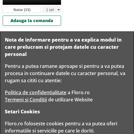
Natur
(15)
Adauga la comanda
Nota de informare pentru a va explica modul in
care prelucram si protejam datele cu caracter
personal
Pentru a putea ramane aproape si pentru a va putea
Livram in
procesa in continuare datele cu caracter personal, va
orice
Garantam
Livrare
rugam sa cititi cu atentie:
localitate
livrarea in
rapida
din
siguranta
Romania
Politica de confidentialitate
a Floro.ro
Termeni si Conditii
de utilizare Website
Setari Cookies
TIMP PENTRU
Floro.ro foloseste cookies pentru a va putea oferi
FLORISTI
informatiile si serviciile pe care le doriti.