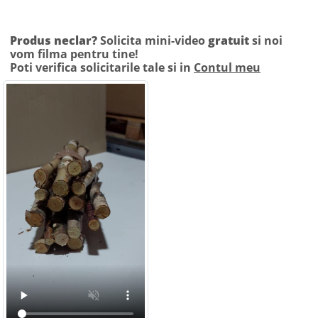
Produs neclar?
Solicita mini-video
gratuit
si noi
vom filma pentru tine!
Poti verifica solicitarile tale si in
Contul meu