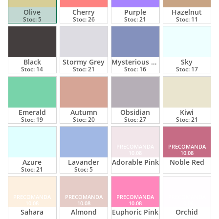
Olive
Cherry
Purple
Hazelnut
Stoc:
5
Stoc:
26
Stoc:
21
Stoc:
11
Black
Stormy Grey
Mysterious Blue
Sky
Stoc:
14
Stoc:
21
Stoc:
16
Stoc:
17
Emerald
Autumn
Obsidian
Kiwi
Stoc:
19
Stoc:
20
Stoc:
27
Stoc:
21
PRECOMANDA
PRECOMANDA
10.08
10.08
Azure
Lavander
Adorable Pink
Noble Red
Stoc:
21
Stoc:
5
PRECOMANDA
PRECOMANDA
PRECOMANDA
PRECOMANDA
10.08
10.08
10.08
10.08
Sahara
Almond
Euphoric Pink
Orchid