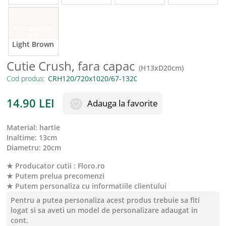
PRECOMANDA
10.08
Light Brown
Cutie Crush, fara capac
(
H13xD20cm
)
Cod produs:
14.90
LEI
Adauga la favorite
material
:
hartie
inaltime
:
13cm
diametru
:
20cm
★ Producator cutii : Floro.ro
★ Putem prelua precomenzi
★ Putem personaliza cu informatiile clientului
Pentru a putea personaliza acest produs trebuie sa fiti
logat si sa aveti un model de personalizare adaugat in
cont.