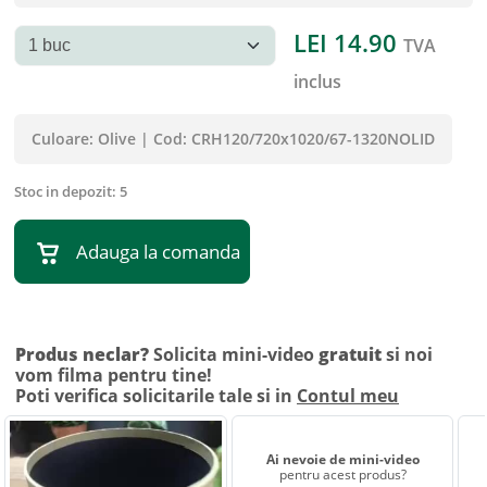
LEI
14.90
TVA
inclus
Culoare:
Olive
|
Cod:
CRH120/720x1020/67-1320NOLID
Stoc in depozit:
5
Adauga la comanda
Produs neclar?
Solicita mini-video
gratuit
si noi
vom filma pentru tine!
Poti verifica solicitarile tale si in
Contul meu
Ai nevoie de mini-video
pentru acest produs?