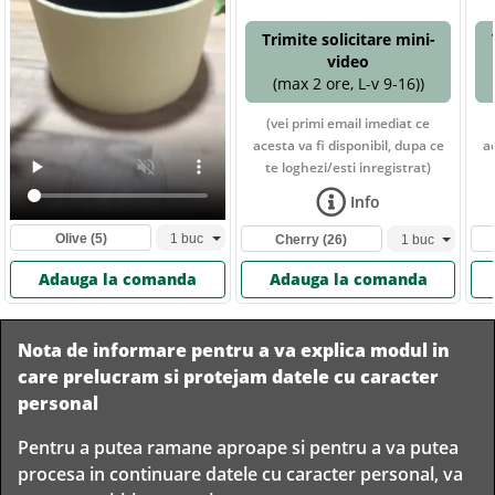
Trimite solicitare mini-
video
(max 2 ore, L-v 9-16))
(vei primi email imediat ce
acesta va fi disponibil, dupa ce
ac
te loghezi/esti inregistrat)
Info
Olive
(5)
Cherry
(26)
Adauga la comanda
Adauga la comanda
Nota de informare pentru a va explica modul in
care prelucram si protejam datele cu caracter
personal
Pentru a putea ramane aproape si pentru a va putea
Livram in
procesa in continuare datele cu caracter personal, va
orice
Garantam
Livrare