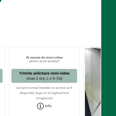
Ai nevoie de mini-video
pentru acest produs?
Trimite solicitare mini-video
(max 2 ore, L-v 9-16))
(vei primi email imediat ce acesta va fi
disponibil, dupa ce te loghezi/esti
inregistrat)
Info