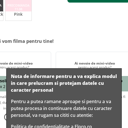
A
PRECOMANDA
11.08
ck
Pink
i vom filma pentru tine!
evoie de mini-video
Ai nevoie de mini-video
ntru acest produs?
pentru acest produs?
Nota de informare pentru a va explica modul
solicitare mini-video
Trimite solicitare mini-video
in care prelucram si protejam datele cu
 2 ore, L-v 9-16))
(max 2 ore, L-v 9-16))
caracter personal
mail imediat ce acesta va fi
(vei primi email imediat ce acesta va fi
Pentru a putea ramane aproape si pentru a va
l, dupa ce te loghezi/esti
disponibil, dupa ce te loghezi/esti
putea procesa in continuare datele cu caracter
inregistrat)
inregistrat)
personal, va rugam sa cititi cu atentie:
Info
Info
Politica de confidentialitate
a Floro.ro