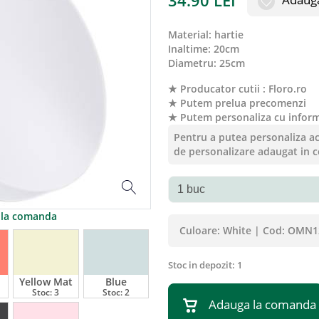
34.90
LEI
material
:
hartie
inaltime
:
20cm
diametru
:
25cm
★ Producator cutii : Floro.ro
★ Putem prelua precomenzi
★ Putem personaliza cu informa
Pentru a putea personaliza ace
de personalizare adaugat in c
a la comanda
Culoare:
White
|
Cod:
OMN12
Stoc in depozit:
1
Yellow Mat
Blue
Stoc:
3
Stoc:
2
Adauga la comanda