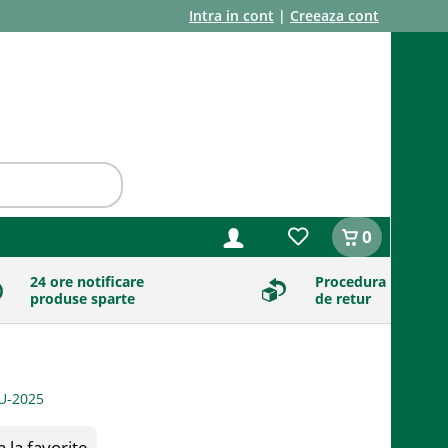
Intra in cont
|
Creeaza cont
0
24 ore notificare
Procedura
produse sparte
de retur
la favorite