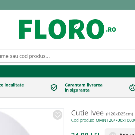
ce localitate
Garantam livrarea
in siguranta
Cutie Ivee
(
H20xD25cm
)
Cod produs:
Adauga 