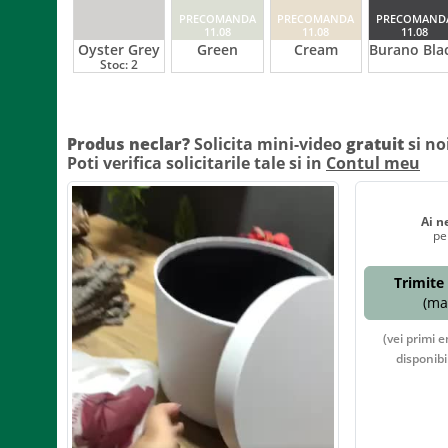
PRECOMANDA
PRECOMANDA
PRECOMAND
11.08
11.08
11.08
Oyster Grey
Green
Cream
Burano Bla
Stoc:
2
Produs neclar?
Solicita mini-video
gratuit
si no
Poti verifica solicitarile tale si in
Contul meu
Ai n
pe
Trimite 
(max
(vei primi e
disponibi