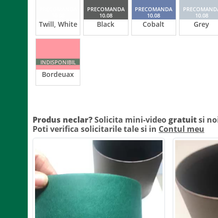
PRECOMANDA
PRECOMANDA
PRECOMANDA
PRECOMAND
10.08
10.08
10.08
10.08
Twill, White
Black
Cobalt
Grey
INDISPONIBIL
Bordeuax
Produs neclar?
Solicita mini-video
gratuit
si no
Poti verifica solicitarile tale si in
Contul meu