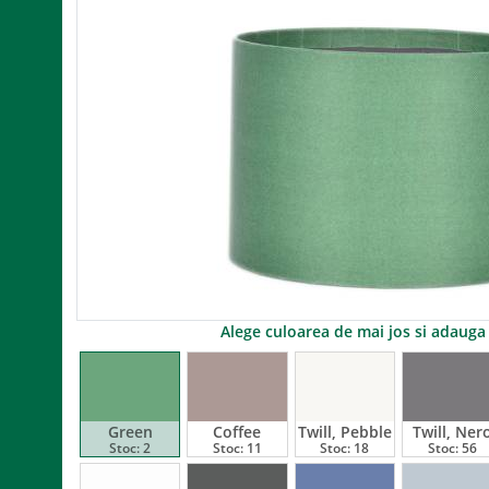
Alege culoarea de mai jos si adaug
Green
Coffee
Twill, Pebble
Twill, Ner
Stoc:
2
Stoc:
11
Stoc:
18
Stoc:
56