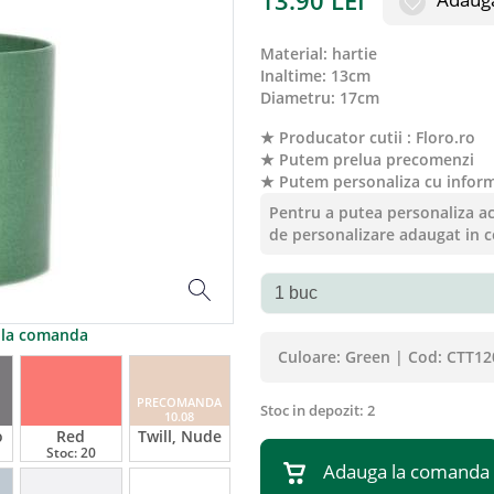
13.90
LEI
material
:
hartie
inaltime
:
13cm
diametru
:
17cm
★ Producator cutii : Floro.ro
★ Putem prelua precomenzi
★ Putem personaliza cu informa
Pentru a putea personaliza ace
de personalizare adaugat in c
a la comanda
Culoare:
Green
|
Cod:
CTT12
PRECOMANDA
Stoc in depozit:
2
10.08
o
Red
Twill, Nude
Stoc:
20
Adauga la comanda