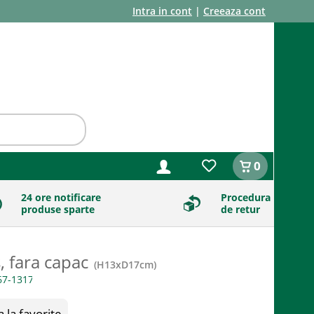
Intra in cont
|
Creeaza cont
0
24 ore notificare
Procedura
produse sparte
de retur
, fara capac
(
H13xD17cm
)
la favorite