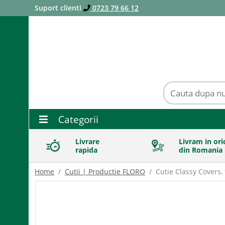
Suport clienti
0723 79 66 12
Categorii
Livrare
Livram in ori
rapida
din Romania
Home
Cutii | Productie FLORO
Cutie Classy Covers,