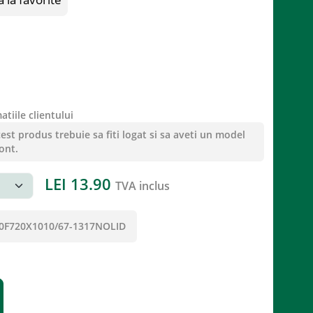
tiile clientului
st produs trebuie sa fiti logat si sa aveti un model
ont.
LEI
13.90
TVA inclus
0F720X1010/67-1317NOLID