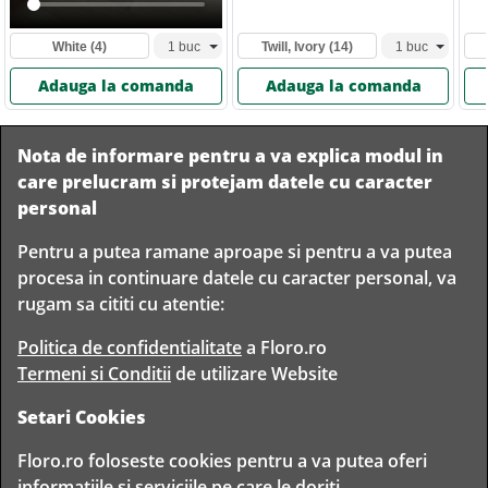
White
(4)
Twill, Ivory
(14)
Adauga la comanda
Adauga la comanda
Nota de informare pentru a va explica modul in
care prelucram si protejam datele cu caracter
personal
Pentru a putea ramane aproape si pentru a va putea
Livram in
procesa in continuare datele cu caracter personal, va
orice
Garantam
Livrare
rugam sa cititi cu atentie:
localitate
livrarea in
rapida
din
siguranta
Romania
Politica de confidentialitate
a Floro.ro
Termeni si Conditii
de utilizare Website
Setari Cookies
TIMP PENTRU
Floro.ro foloseste cookies pentru a va putea oferi
FLORISTI
informatiile si serviciile pe care le doriti.