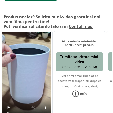
Produs neclar?
Solicita mini-video
gratuit
si noi
vom filma pentru tine!
Poti verifica solicitarile tale si in
Contul meu
Ai nevoie de mini-video
pentru acest produs?
Trimite solicitare mini-
video
(max 2 ore, L-v 9-16))
(vei primi email imediat ce
acesta va fi disponibil, dupa ce
ac
te loghezi/esti inregistrat)
Info