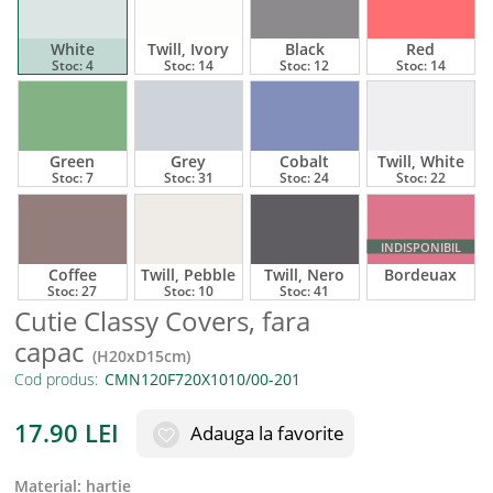
White
Twill, Ivory
Black
Red
Stoc:
4
Stoc:
14
Stoc:
12
Stoc:
14
Green
Grey
Cobalt
Twill, White
Stoc:
7
Stoc:
31
Stoc:
24
Stoc:
22
INDISPONIBIL
Coffee
Twill, Pebble
Twill, Nero
Bordeuax
Stoc:
27
Stoc:
10
Stoc:
41
Cutie Classy Covers, fara
capac
(
H20xD15cm
)
Cod produs:
17.90
LEI
Adauga la favorite
material
:
hartie