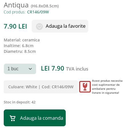
Antiqua
(
H6.8xD8.5cm
)
Cod produs:
7.90
LEI
Adauga la favorite
material
:
ceramica
inaltime
:
6.8cm
diametru
:
8.5cm
LEI
7.90
TVA inclus
Acest produs necesita
cost suplimentar de
Culoare:
White
|
Cod:
CR146/09W
ambalare pentru
livrare in siguranta!
Stoc in depozit:
42
Adauga la comanda