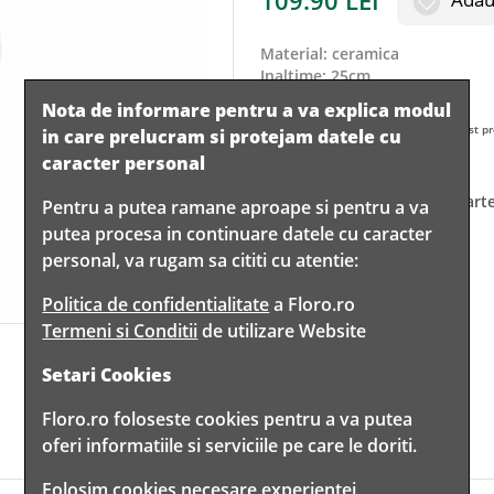
109.90
LEI
material
:
ceramica
inaltime
:
25cm
Nota de informare pentru a va explica modul
Cod:
K02/25C
Acest pr
in care prelucram si protejam datele cu
caracter personal
Acest produs nu mai face parte
Pentru a putea ramane aproape si pentru a va
putea procesa in continuare datele cu caracter
personal, va rugam sa cititi cu atentie:
Politica de confidentialitate
a Floro.ro
Termeni si Conditii
de utilizare Website
Setari Cookies
Floro.ro foloseste cookies pentru a va putea
oferi informatiile si serviciile pe care le doriti.
Folosim cookies necesare experientei