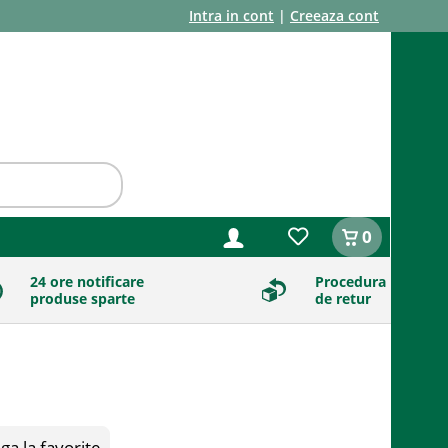
Intra in cont
|
Creeaza cont
0
24 ore notificare
Procedura
produse sparte
de retur
a la favorite