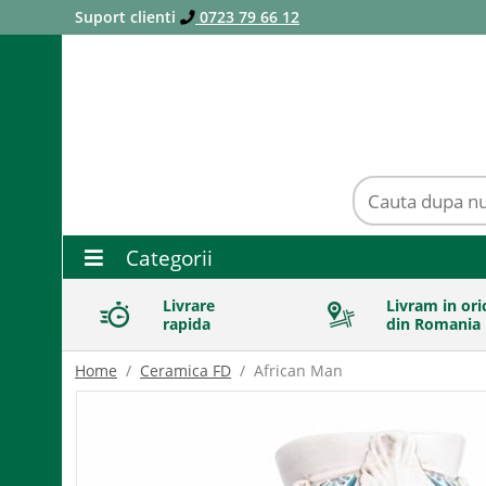
Suport clienti
0723 79 66 12
Categorii
Livrare
Livram in ori
rapida
din Romania
Home
Ceramica FD
African Man