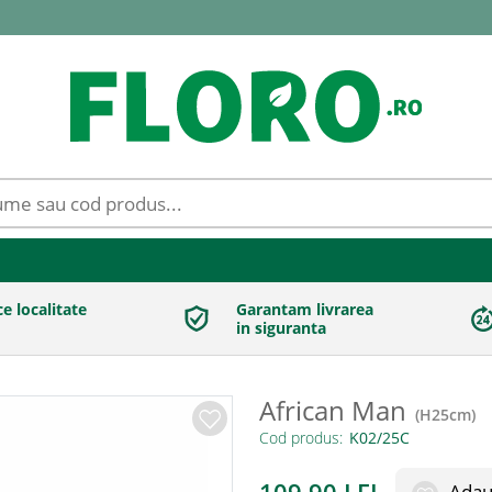
ce localitate
Garantam livrarea
in siguranta
African Man
(
H25cm
)
Cod produs:
Adaug