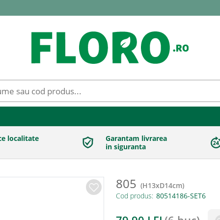
ce localitate
Garantam livrarea
in siguranta
805
(
H13xD14cm
)
Cod produs: