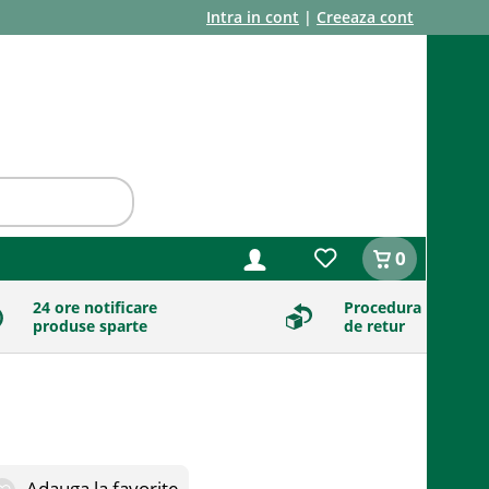
Intra in cont
|
Creeaza cont
0
24 ore notificare
Procedura
produse sparte
de retur
Adauga la favorite