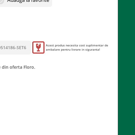
Acest produs necesita cost suplimentar de
0514186-SET6
ambalare pentru livrare in siguranta!
 din oferta Floro.