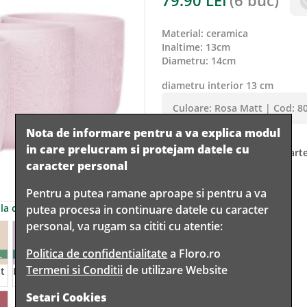
79.90
LEI
(
6 buc
)
material
:
ceramica
inaltime
:
13cm
diametru
:
14cm
diametru interior 13 cm
Culoare:
Rosa Matt
|
Cod:
8
Nota de informare pentru a va explica modul
in care prelucram si protejam datele cu
Acest produs nu mai face parte
caracter personal
Pentru a putea ramane aproape si pentru a va
a la comanda
putea procesa in continuare datele cu caracter
personal, va rugam sa cititi cu atentie:
Politica de confidentialitate
a Floro.ro
L
INDISPONIBIL
INDISPONIBIL
Termeni si Conditii
de utilizare Website
t
Lavendel Matt
Peach Matt
Setari Cookies