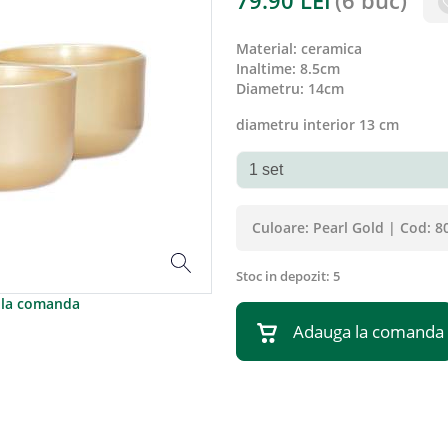
79.90
LEI
(
6 buc
)
material
:
ceramica
inaltime
:
8.5cm
diametru
:
14cm
diametru interior 13 cm
Culoare:
Pearl Gold
|
Cod:
8
Stoc in depozit:
5
a la comanda
Adauga la comanda