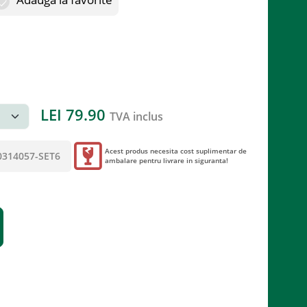
LEI
79.90
TVA inclus
Acest produs necesita cost suplimentar de
0314057-SET6
ambalare pentru livrare in siguranta!