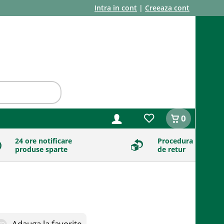
Intra in cont
|
Creeaza cont
0
24 ore notificare
Procedura
produse sparte
de retur
Adauga la favorite