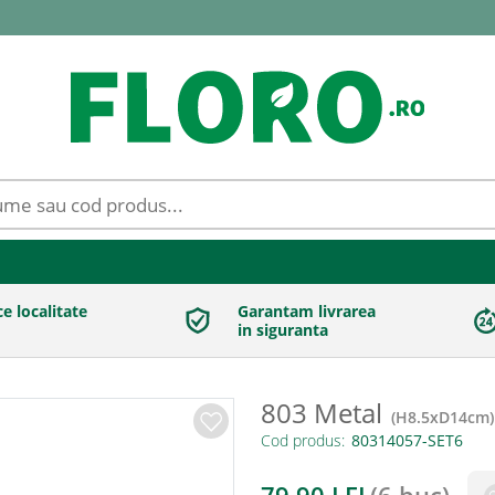
ce localitate
Garantam livrarea
in siguranta
803 Metal
(
H8.5xD14cm
)
Cod produs: