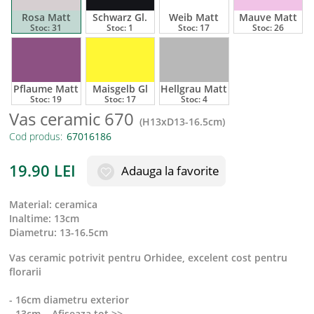
Rosa Matt
Schwarz Gl.
Weib Matt
Mauve Matt
Stoc:
31
Stoc:
1
Stoc:
17
Stoc:
26
Pflaume Matt
Maisgelb Gl
Hellgrau Matt
Stoc:
19
Stoc:
17
Stoc:
4
Vas ceramic 670
(
H13xD13-16.5cm
)
Cod produs:
19.90
LEI
Adauga la favorite
material
:
ceramica
inaltime
:
13cm
diametru
:
13-16.5cm
Vas ceramic potrivit pentru Orhidee, excelent cost pentru
florarii
- 16cm diametru exterior
- 13cm
...
Afiseaza tot >>