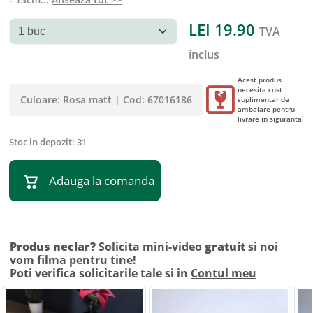
LEI
19.90
TVA
inclus
Acest produs
necesita cost
Culoare:
Rosa matt
|
Cod:
67016186
suplimentar de
ambalare pentru
livrare in siguranta!
Stoc in depozit:
31
Adauga la comanda
Produs neclar?
Solicita mini-video
gratuit
si noi
vom filma pentru tine!
Poti verifica solicitarile tale si in
Contul meu