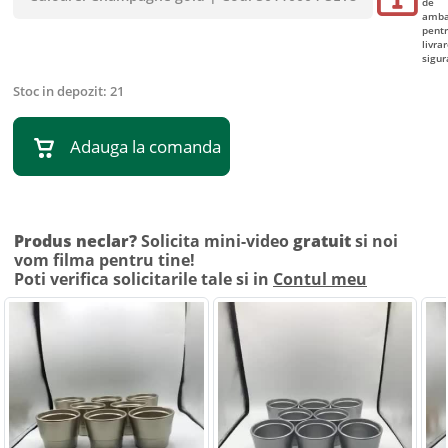
de
amba
pent
livrar
sigur
Stoc in depozit:
21
Adauga la comanda
Produs neclar?
Solicita mini-video
gratuit
si noi
vom filma pentru tine!
Poti verifica solicitarile tale si in
Contul meu