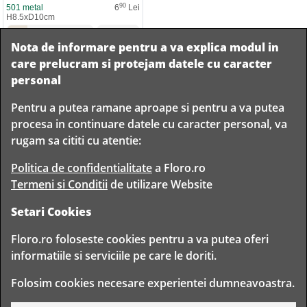
90
501 metal
6
Lei
H8.5xD10cm
Champagne-Gold
(
53
)
Nota de informare pentru a va explica modul in
Adauga la comanda
care prelucram si protejam datele cu caracter
personal
Pentru a putea ramane aproape si pentru a va putea
Livram in
procesa in continuare datele cu caracter personal, va
orice
Garantam
Livrare
rugam sa cititi cu atentie:
localitate
livrarea in
rapida
din
siguranta
Romania
Politica de confidentialitate
a Floro.ro
Termeni si Conditii
de utilizare Website
Setari Cookies
TIMP PENTRU
Floro.ro foloseste cookies pentru a va putea oferi
FLORISTI
informatiile si serviciile pe care le doriti.
Copyright © 2020 Toate drepturile rezervate
Folosim cookies necesare experientei dumneavoastra.
FLORO CLUB FLORIST S.R.L. - CUI 30314943
BD. TIMISOARA 80, BUCURESTI, ROMANIA