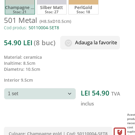
Champagne Gold
Silber Matt
PerlGold
Stoc:
21
Stoc:
27
Stoc:
18
501 Metal
(
H8.5xD10.5cm
)
Cod produs:
54.90
LEI
(
8 buc
)
Adauga la favorite
material
:
ceramica
inaltime
:
8.5cm
diametru
:
10.5cm
Interior 9.5cm
LEI
54.90
TVA
inclus
Aces
prod
neces
cost
supl
Culoare:
Champagne gold
|
Cod:
50110004-SET8