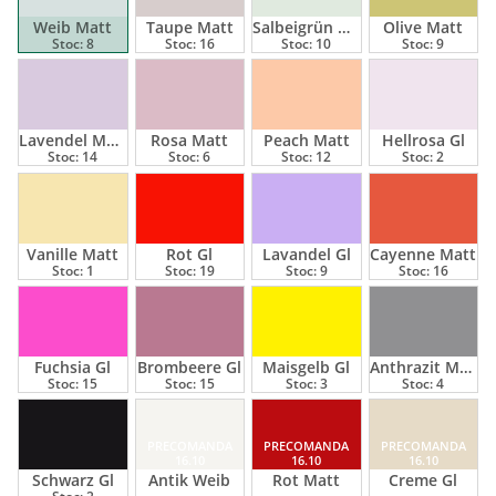
Weib Matt
Taupe Matt
Salbeigrün Matt
Olive Matt
Stoc:
8
Stoc:
16
Stoc:
10
Stoc:
9
Lavendel Matt
Rosa Matt
Peach Matt
Hellrosa Gl
Stoc:
14
Stoc:
6
Stoc:
12
Stoc:
2
Vanille Matt
Rot Gl
Lavandel Gl
Cayenne Matt
Stoc:
1
Stoc:
19
Stoc:
9
Stoc:
16
Fuchsia Gl
Brombeere Gl
Maisgelb Gl
Anthrazit Matt
Stoc:
15
Stoc:
15
Stoc:
3
Stoc:
4
PRECOMANDA
PRECOMANDA
PRECOMANDA
16.10
16.10
16.10
Schwarz Gl
Antik Weib
Rot Matt
Creme Gl