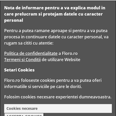
Weib Matt
(
60
)
Nota de informare pentru a va explica modul in
Adauga la comanda
care prelucram si protejam datele cu caracter
personal
Pentru a putea ramane aproape si pentru a va putea
Livram in
procesa in continuare datele cu caracter personal, va
orice
Garantam
Livrare
rugam sa cititi cu atentie:
localitate
livrarea in
rapida
din
siguranta
Romania
Politica de confidentialitate
a Floro.ro
Termeni si Conditii
de utilizare Website
Setari Cookies
TIMP PENTRU
Floro.ro foloseste cookies pentru a va putea oferi
FLORISTI
informatiile si serviciile pe care le doriti.
Copyright © 2020 Toate drepturile rezervate
Folosim cookies necesare experientei dumneavoastra.
FLORO CLUB FLORIST S.R.L. - CUI 30314943
BD. TIMISOARA 80, BUCURESTI, ROMANIA
Cookies necesare
Weib Matt
49.90
Lei