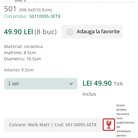
Stoc:
2
501
(
H8.5xD10.5cm
)
Cod produs:
49.90
LEI
(
8 buc
)
Adauga la favorite
material
:
ceramica
inaltime
:
8.5cm
diametru
:
10.5cm
Interior 9.5cm
LEI
49.90
TVA
inclus
Acest
produs
necesita
cost
suplimentar
Culoare:
Weib Matt
|
Cod:
50110095-SET8
de
ambalare
pentru