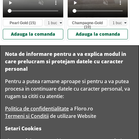
Pearl Gold
(15)
Champagne-Gold
(10)
Adauga la comanda
Adauga la comanda
Nota de informare pentru a va explica modul in
care prelucram si protejam datele cu caracter
personal
Pentru a putea ramane aproape si pentru a va putea
Livram in
procesa in continuare datele cu caracter personal, va
orice
Garantam
Livrare
rugam sa cititi cu atentie:
localitate
livrarea in
rapida
din
siguranta
Romania
Politica de confidentialitate
a Floro.ro
Termeni si Conditii
de utilizare Website
Setari Cookies