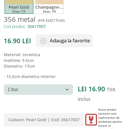
Pearl Gold
Champagne-Gold
Stoc:
15
Stoc:
10
356 metal
(
H9.5xD17cm
)
Cod produs:
16.90
LEI
Adauga la favorite
material
:
ceramica
inaltime
:
9.5cm
diametru
:
17cm
- 15,5cm diametru interior
LEI
16.90
TVA
inclus
Acest produs
necesita cost
suplimentar de
Culoare:
Pearl Gold
|
Cod:
35617057
ambalare pentru
livrare in