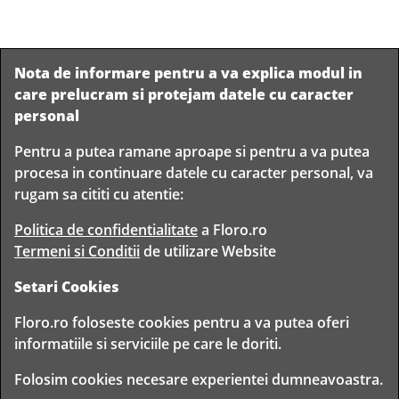
Nota de informare pentru a va explica modul in
care prelucram si protejam datele cu caracter
personal
Pentru a putea ramane aproape si pentru a va putea
Livram in
procesa in continuare datele cu caracter personal, va
orice
Garantam
Livrare
rugam sa cititi cu atentie:
localitate
livrarea in
rapida
din
siguranta
Romania
Politica de confidentialitate
a Floro.ro
Termeni si Conditii
de utilizare Website
Setari Cookies
TIMP PENTRU
Floro.ro foloseste cookies pentru a va putea oferi
FLORISTI
informatiile si serviciile pe care le doriti.
Copyright © 2020 Toate drepturile rezervate
Folosim cookies necesare experientei dumneavoastra.
FLORO CLUB FLORIST S.R.L. - CUI 30314943