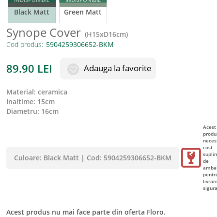
Black Matt
Green Matt
Synope Cover
(
H15xD16cm
)
Cod produs:
89.90
LEI
Adauga la favorite
material
:
ceramica
inaltime
:
15cm
diametru
:
16cm
Acest
produ
neces
cost
supli
Culoare:
Black Matt
|
Cod:
5904259306652-BKM
de
amba
pentr
livrar
sigur
Acest produs nu mai face parte din oferta Floro.