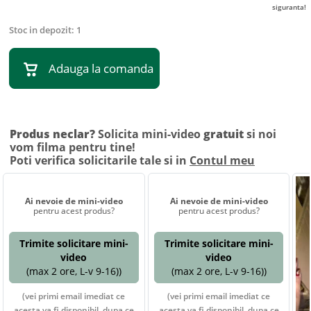
siguranta!
Stoc in depozit:
1
Adauga la comanda
Produs neclar?
Solicita mini-video
gratuit
si noi
vom filma pentru tine!
Poti verifica solicitarile tale si in
Contul meu
Ai nevoie de mini-video
Ai nevoie de mini-video
pentru acest produs?
pentru acest produs?
Trimite solicitare mini-
Trimite solicitare mini-
video
video
(max 2 ore, L-v 9-16))
(max 2 ore, L-v 9-16))
(vei primi email imediat ce
(vei primi email imediat ce
acesta va fi disponibil, dupa ce
acesta va fi disponibil, dupa ce