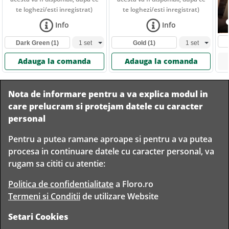
te loghezi/esti inregistrat)
te loghezi/esti inregistrat)
Info
Info
Dark Green
(1)
Gold
(1)
Adauga la comanda
Adauga la comanda
Nota de informare pentru a va explica modul in
care prelucram si protejam datele cu caracter
personal
Pentru a putea ramane aproape si pentru a va putea
Livram in
procesa in continuare datele cu caracter personal, va
orice
Garantam
Livrare
rugam sa cititi cu atentie:
localitate
livrarea in
rapida
din
siguranta
Romania
Politica de confidentialitate
a Floro.ro
Termeni si Conditii
de utilizare Website
Setari Cookies