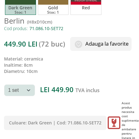
Dark Green
Gold
Red
Stoc:
1
Stoc:
1
Berlin
(
H8xD10cm
)
Cod produs:
449.90
LEI
(
72 buc
)
Adauga la favorite
material
:
ceramica
inaltime
:
8cm
diametru
:
10cm
LEI
449.90
TVA inclus
Acest
produs
necesita
cost
suplimenta
Culoare:
Dark Green
|
Cod:
71.086.10-SET72
de
ambalare
pentru
livrare in