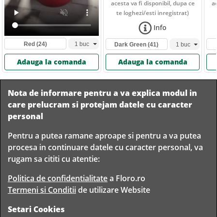
acesta va fi disponibil, dupa ce
ac
te loghezi/esti inregistrat)
Info
Red
(24)
Dark Green
(41)
Adauga la comanda
Adauga la comanda
Nota de informare pentru a va explica modul in
care prelucram si protejam datele cu caracter
personal
Pentru a putea ramane aproape si pentru a va putea
Livram in
procesa in continuare datele cu caracter personal, va
orice
Garantam
Livrare
rugam sa cititi cu atentie:
localitate
livrarea in
rapida
din
siguranta
Romania
Politica de confidentialitate
a Floro.ro
Termeni si Conditii
de utilizare Website
Setari Cookies