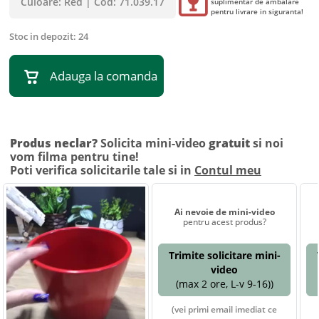
Culoare:
Red
|
Cod:
71.039.17
suplimentar de ambalare
pentru livrare in siguranta!
Stoc in depozit:
24
Adauga la comanda
Produs neclar?
Solicita mini-video
gratuit
si noi
vom filma pentru tine!
Poti verifica solicitarile tale si in
Contul meu
Ai nevoie de mini-video
pentru acest produs?
Trimite solicitare mini-
video
(max 2 ore, L-v 9-16))
(vei primi email imediat ce