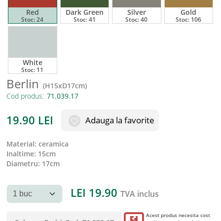
Red
Dark Green
Silver
Gold
Stoc:
24
Stoc:
41
Stoc:
40
Stoc:
106
White
Stoc:
11
Berlin
(
H15xD17cm
)
Cod produs:
19.90
LEI
Adauga la favorite
material
:
ceramica
inaltime
:
15cm
diametru
:
17cm
LEI
19.90
TVA inclus
Acest produs necesita cost