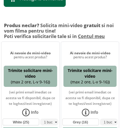
Produs neclar?
Solicita mini-video
gratuit
si noi
vom filma pentru tine!
Poti verifica solicitarile tale si in
Contul meu
Ai nevoie de mini-video
Ai nevoie de mini-video
pentru acest produs?
pentru acest produs?
Trimite solicitare mini-
Trimite solicitare mini-
video
video
(max 2 ore, L-v 9-16))
(max 2 ore, L-v 9-16))
(vei primi email imediat ce
(vei primi email imediat ce
acesta va fi disponibil, dupa ce
acesta va fi disponibil, dupa ce
te loghezi/esti inregistrat)
te loghezi/esti inregistrat)
Info
Info
White
(25)
Grey
(16)