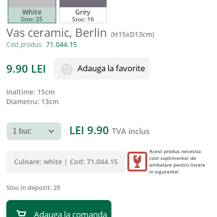
White
Grey
Stoc:
25
Stoc:
16
Vas ceramic, Berlin
(
H15xD13cm
)
Cod produs:
9.90
LEI
Adauga la favorite
inaltime
:
15cm
diametru
:
13cm
LEI
9.90
TVA inclus
Acest produs necesita
cost suplimentar de
Culoare:
white
|
Cod:
71.044.15
ambalare pentru livrare
in siguranta!
Stoc in depozit:
25
Adauga la comanda