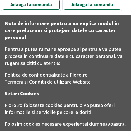
Adauga la comanda
Adauga la comanda
Nota de informare pentru a va explica modul in
care prelucram si protejam datele cu caracter
personal
Pentru a putea ramane aproape si pentru a va putea
Livram in
procesa in continuare datele cu caracter personal, va
orice
Garantam
Livrare
rugam sa cititi cu atentie:
localitate
livrarea in
rapida
din
siguranta
Romania
Politica de confidentialitate
a Floro.ro
Termeni si Conditii
de utilizare Website
Setari Cookies
TIMP PENTRU
Floro.ro foloseste cookies pentru a va putea oferi
FLORISTI
informatiile si serviciile pe care le doriti.
Copyright © 2020 Toate drepturile rezervate
Folosim cookies necesare experientei dumneavoastra.
FLORO CLUB FLORIST S.R.L. - CUI 30314943