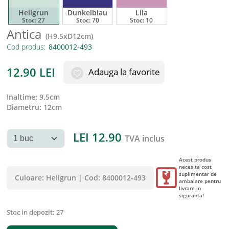
Hellgrun
Dunkelblau
Lila
Stoc:
27
Stoc:
70
Stoc:
10
Antica
(
H9.5xD12cm
)
Cod produs:
12.90
LEI
Adauga la favorite
inaltime
:
9.5cm
diametru
:
12cm
LEI
12.90
TVA inclus
Acest produs
necesita cost
suplimentar de
Culoare:
Hellgrun
|
Cod:
8400012-493
ambalare pentru
livrare in
siguranta!
Stoc in depozit:
27