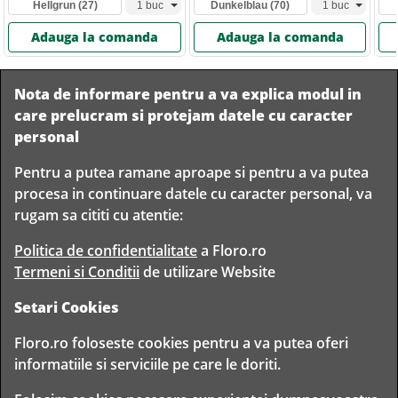
Hellgrun
(27)
Dunkelblau
(70)
Adauga la comanda
Adauga la comanda
Nota de informare pentru a va explica modul in
care prelucram si protejam datele cu caracter
personal
Pentru a putea ramane aproape si pentru a va putea
Livram in
procesa in continuare datele cu caracter personal, va
orice
Garantam
Livrare
rugam sa cititi cu atentie:
localitate
livrarea in
rapida
din
siguranta
Romania
Politica de confidentialitate
a Floro.ro
Termeni si Conditii
de utilizare Website
Setari Cookies
TIMP PENTRU
Floro.ro foloseste cookies pentru a va putea oferi
FLORISTI
informatiile si serviciile pe care le doriti.
Copyright © 2020 Toate drepturile rezervate