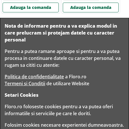
Adauga la comanda
Adauga la comanda
Nota de informare pentru a va explica modul in
care prelucram si protejam datele cu caracter
personal
Pentru a putea ramane aproape si pentru a va putea
Livram in
procesa in continuare datele cu caracter personal, va
orice
Garantam
Livrare
rugam sa cititi cu atentie:
localitate
livrarea in
rapida
din
siguranta
Romania
Politica de confidentialitate
a Floro.ro
Termeni si Conditii
de utilizare Website
Setari Cookies
TIMP PENTRU
Floro.ro foloseste cookies pentru a va putea oferi
FLORISTI
informatiile si serviciile pe care le doriti.
Copyright © 2020 Toate drepturile rezervate
Folosim cookies necesare experientei dumneavoastra.
FLORO CLUB FLORIST S.R.L. - CUI 30314943