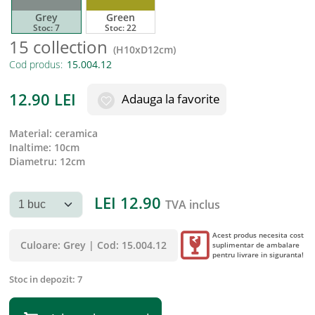
Grey
Green
Stoc:
7
Stoc:
22
15 collection
(
H10xD12cm
)
Cod produs:
12.90
LEI
Adauga la favorite
material
:
ceramica
inaltime
:
10cm
diametru
:
12cm
LEI
12.90
TVA inclus
Acest produs necesita cost
Culoare:
Grey
|
Cod:
15.004.12
suplimentar de ambalare
pentru livrare in siguranta!
Stoc in depozit:
7