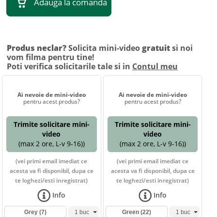
Adauga la comanda
Produs neclar?
Solicita mini-video
gratuit
si noi
vom filma pentru tine!
Poti verifica solicitarile tale si in
Contul meu
Ai nevoie de mini-video
Ai nevoie de mini-video
pentru acest produs?
pentru acest produs?
Trimite solicitare mini-
Trimite solicitare mini-
video
video
(max 2 ore, L-v 9-16))
(max 2 ore, L-v 9-16))
(vei primi email imediat ce
(vei primi email imediat ce
acesta va fi disponibil, dupa ce
acesta va fi disponibil, dupa ce
te loghezi/esti inregistrat)
te loghezi/esti inregistrat)
Info
Info
Grey
(7)
Green
(22)