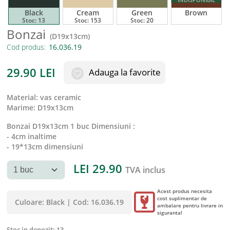
Black
Cream
Green
Brown
Stoc:
13
Stoc:
153
Stoc:
20
Bonzai
(
D19x13cm
)
Cod produs:
29.90
LEI
Adauga la favorite
material
:
vas ceramic
marime
:
D19x13cm
Bonzai D19x13cm 1 buc Dimensiuni :
- 4cm inaltime
- 19*13cm dimensiuni
LEI
29.90
TVA inclus
Acest produs necesita
cost suplimentar de
Culoare:
Black
|
Cod:
16.036.19
ambalare pentru livrare in
siguranta!
Stoc in depozit:
13