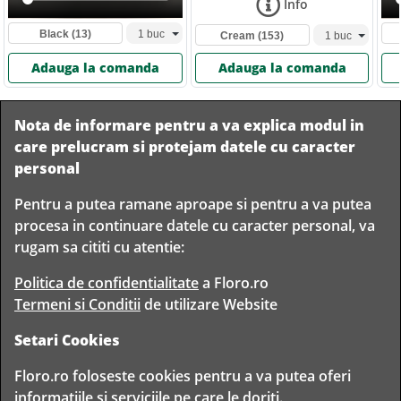
Info
Black
(13)
Cream
(153)
Adauga la comanda
Adauga la comanda
Nota de informare pentru a va explica modul in
care prelucram si protejam datele cu caracter
personal
Pentru a putea ramane aproape si pentru a va putea
Livram in
procesa in continuare datele cu caracter personal, va
orice
Garantam
Livrare
rugam sa cititi cu atentie:
localitate
livrarea in
rapida
din
siguranta
Romania
Politica de confidentialitate
a Floro.ro
Termeni si Conditii
de utilizare Website
Setari Cookies
TIMP PENTRU
Floro.ro foloseste cookies pentru a va putea oferi
FLORISTI
informatiile si serviciile pe care le doriti.