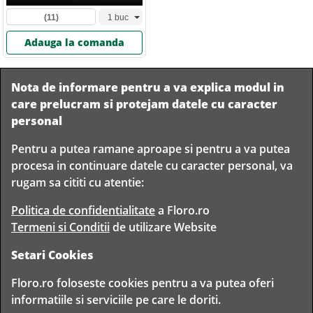
(11)
Adauga la comanda
Nota de informare pentru a va explica modul in
care prelucram si protejam datele cu caracter
personal
Pentru a putea ramane aproape si pentru a va putea
Livram in
procesa in continuare datele cu caracter personal, va
orice
Garantam
Livrare
rugam sa cititi cu atentie:
localitate
livrarea in
rapida
din
siguranta
Romania
Politica de confidentialitate
a Floro.ro
Termeni si Conditii
de utilizare Website
Setari Cookies
TIMP PENTRU
Floro.ro foloseste cookies pentru a va putea oferi
FLORISTI
informatiile si serviciile pe care le doriti.