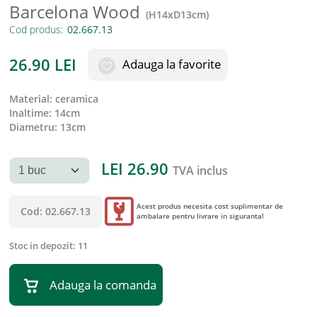
Barcelona Wood
(
H14xD13cm
)
Cod produs:
26.90
LEI
Adauga la favorite
material
:
ceramica
inaltime
:
14cm
diametru
:
13cm
LEI
26.90
TVA inclus
Acest produs necesita cost suplimentar de
Cod:
02.667.13
ambalare pentru livrare in siguranta!
Stoc in depozit:
11
Adauga la comanda