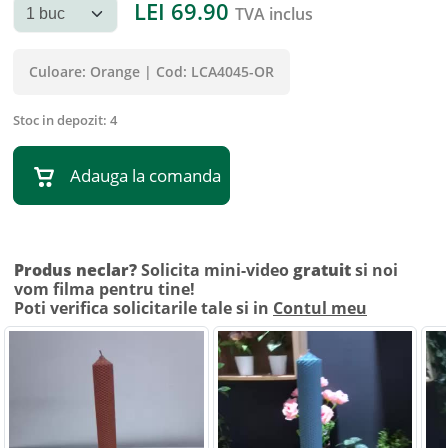
LEI
69.90
TVA inclus
Culoare:
Orange
|
Cod:
LCA4045-OR
Stoc in depozit:
4
Adauga la comanda
Produs neclar?
Solicita mini-video
gratuit
si noi
vom filma pentru tine!
Poti verifica solicitarile tale si in
Contul meu