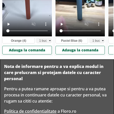
Orange
(4)
Pastel Blue
(6)
Adauga la comanda
Adauga la comanda
Nota de informare pentru a va explica modul in
care prelucram si protejam datele cu caracter
personal
Pentru a putea ramane aproape si pentru a va putea
Livram in
procesa in continuare datele cu caracter personal, va
orice
Garantam
Livrare
rugam sa cititi cu atentie:
localitate
livrarea in
rapida
din
siguranta
Romania
Politica de confidentialitate
a Floro.ro