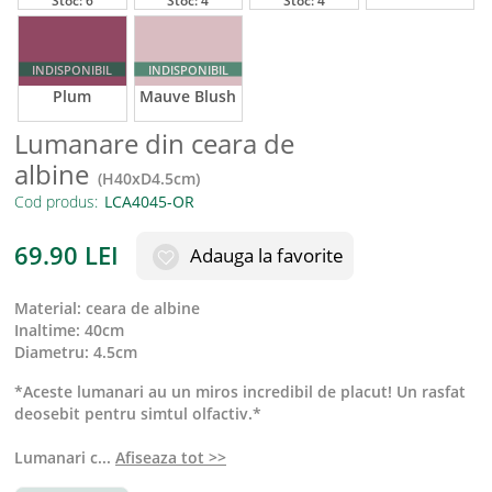
Stoc:
6
Stoc:
4
Stoc:
4
INDISPONIBIL
INDISPONIBIL
Plum
Mauve Blush
Lumanare din ceara de
albine
(
H40xD4.5cm
)
Cod produs:
69.90
LEI
Adauga la favorite
material
:
ceara de albine
inaltime
:
40cm
diametru
:
4.5cm
*Aceste lumanari au un miros incredibil de placut! Un rasfat
deosebit pentru simtul olfactiv.*
Lumanari c
...
Afiseaza tot >>