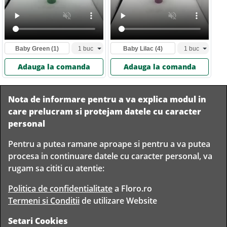
Baby Green
(1)
Baby Lilac
(4)
Adauga la comanda
Adauga la comanda
Nota de informare pentru a va explica modul in
care prelucram si protejam datele cu caracter
personal
Pentru a putea ramane aproape si pentru a va putea
Livram in
procesa in continuare datele cu caracter personal, va
orice
Garantam
Livrare
rugam sa cititi cu atentie:
localitate
livrarea in
rapida
din
siguranta
Romania
Politica de confidentialitate
a Floro.ro
Termeni si Conditii
de utilizare Website
Setari Cookies