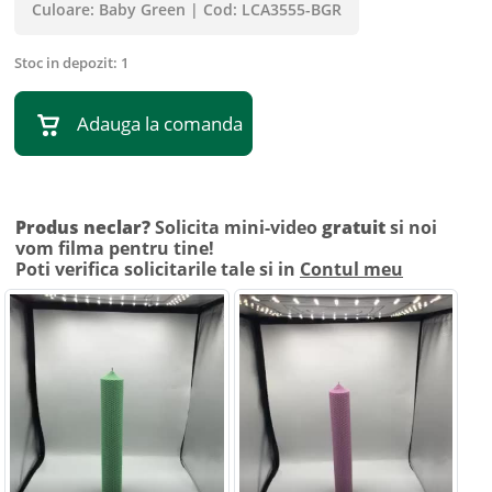
Culoare:
Baby Green
|
Cod:
LCA3555-BGR
Stoc in depozit:
1
Adauga la comanda
Produs neclar?
Solicita mini-video
gratuit
si noi
vom filma pentru tine!
Poti verifica solicitarile tale si in
Contul meu