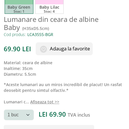
Baby Green
Baby Lilac
Stoc:
1
Stoc:
4
Lumanare din ceara de albine
Baby
(
H35xD5.5cm
)
Cod produs:
69.90
LEI
Adauga la favorite
material
:
ceara de albine
inaltime
:
35cm
diametru
:
5.5cm
*Aceste lumanari au un miros incredibil de placut! Un rasfat
deosebit pentru simtul olfactiv.*
Lumanari c
...
Afiseaza tot >>
LEI
69.90
TVA inclus