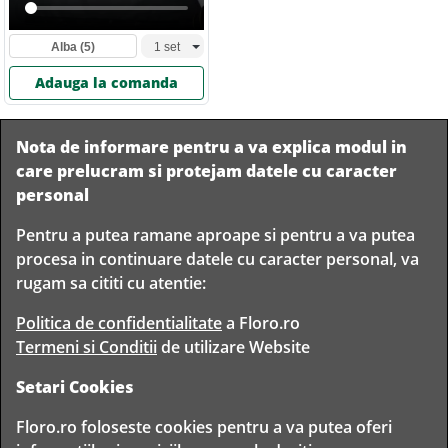
Alba
(5)
Adauga la comanda
Nota de informare pentru a va explica modul in
care prelucram si protejam datele cu caracter
personal
Pentru a putea ramane aproape si pentru a va putea
Livram in
procesa in continuare datele cu caracter personal, va
orice
Garantam
Livrare
rugam sa cititi cu atentie:
localitate
livrarea in
rapida
din
siguranta
Romania
Politica de confidentialitate
a Floro.ro
Termeni si Conditii
de utilizare Website
Setari Cookies
TIMP PENTRU
Floro.ro foloseste cookies pentru a va putea oferi
FLORISTI