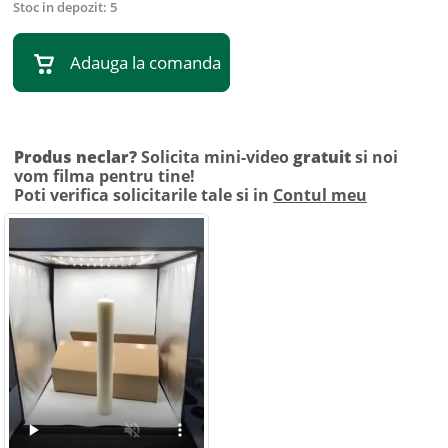
Stoc in depozit:
5
Adauga la comanda
Produs neclar?
Solicita mini-video
gratuit
si noi
vom filma pentru tine!
Poti verifica solicitarile tale si in
Contul meu