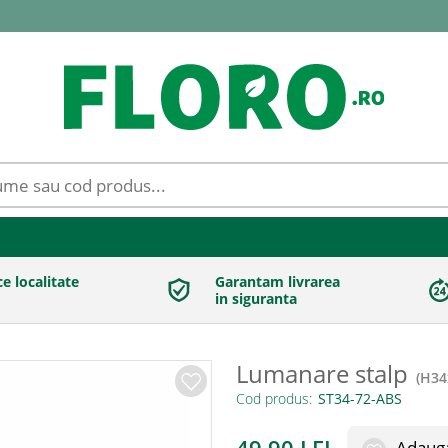
ce localitate
Garantam livrarea
in siguranta
Lumanare stalp
(
H34
Cod produs:
Adauga 