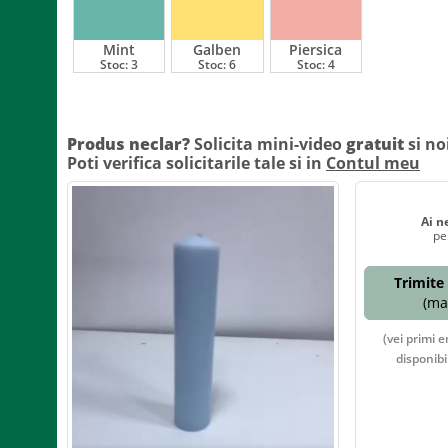
Mint
Galben
Piersica
Stoc:
3
Stoc:
6
Stoc:
4
Produs neclar?
Solicita mini-video
gratuit
si no
Poti verifica solicitarile tale si in
Contul meu
Ai n
pe
Trimite 
(max
(vei primi e
disponibi