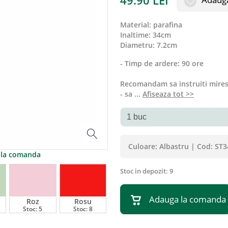
49.90
LEI
material
:
parafina
inaltime
:
34cm
diametru
:
7.2cm
- Timp de ardere: 90 ore
Recomandam sa instruiti mirese
- sa
...
Afiseaza tot >>
Culoare:
Albastru
|
Cod:
ST3
a la comanda
Stoc in depozit:
9
Adauga la comanda
Roz
Rosu
Stoc:
5
Stoc:
8