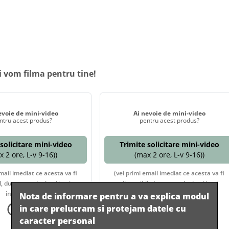
i vom filma pentru tine!
evoie de mini-video
Ai nevoie de mini-video
ntru acest produs?
pentru acest produs?
solicitare mini-video
Trimite solicitare mini-video
 2 ore, L-v 9-16))
(max 2 ore, L-v 9-16))
mail imediat ce acesta va fi
(vei primi email imediat ce acesta va fi
l, dupa ce te loghezi/esti
disponibil, dupa ce te loghezi/esti
inregistrat)
inregistrat)
Nota de informare pentru a va explica modul
in care prelucram si protejam datele cu
Info
Info
caracter personal