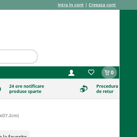
Intra in cont
|
Creeaza cont
0
24 ore notificare
Procedura
produse sparte
de retur
xD7.2cm
)
la favorite