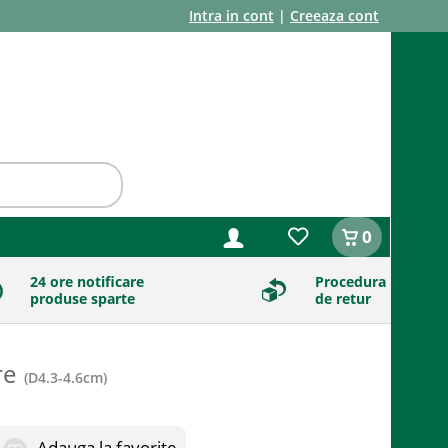
Intra in cont
|
Creeaza cont
0
24 ore notificare
Procedura
produse sparte
de retur
re
(
D4.3-4.6cm
)
Adauga la favorite