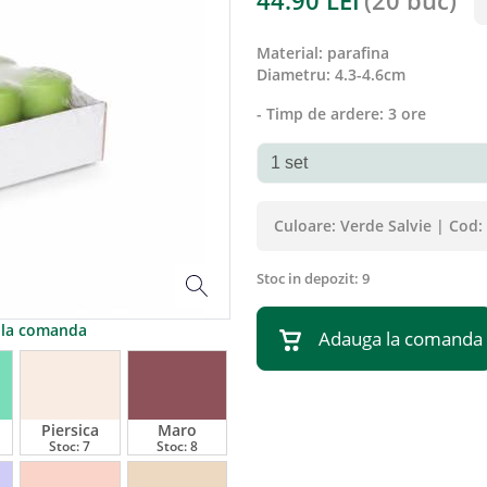
44.90
LEI
(
20 buc
)
material
:
parafina
diametru
:
4.3-4.6cm
- Timp de ardere: 3 ore
Culoare:
Verde Salvie
|
Cod:
Stoc in depozit:
9
a la comanda
Adauga la comanda
Piersica
Maro
Stoc:
7
Stoc:
8