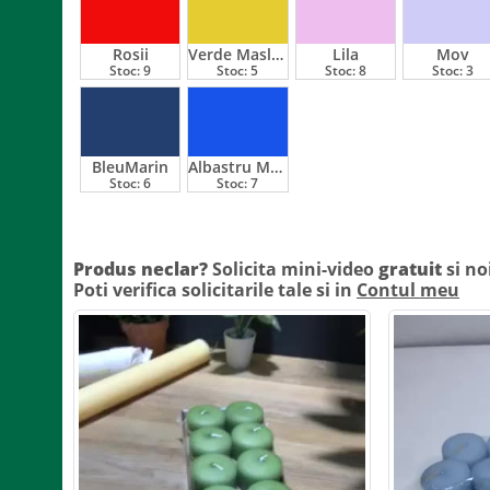
Rosii
Verde Maslina
Lila
Mov
Stoc:
9
Stoc:
5
Stoc:
8
Stoc:
3
BleuMarin
Albastru Marin
Stoc:
6
Stoc:
7
Produs neclar?
Solicita mini-video
gratuit
si no
Poti verifica solicitarile tale si in
Contul meu