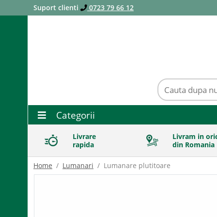
Suport clienti
0723 79 66 12
Categorii
Livrare
Livram in ori
rapida
din Romania
Home
Lumanari
Lumanare plutitoare