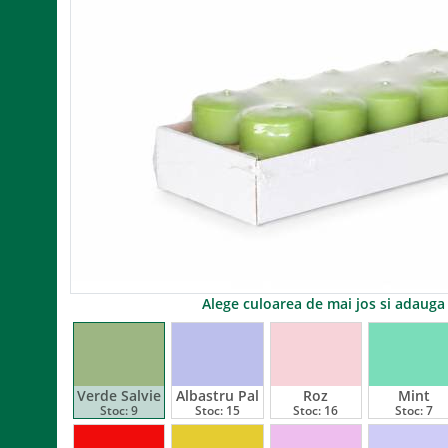
Alege culoarea de mai jos si adaug
Verde Salvie
Albastru Pal
Roz
Mint
Stoc:
9
Stoc:
15
Stoc:
16
Stoc:
7