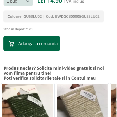
LEI
14.90
TVA inclus
Culoare:
GU53LU02
|
Cod:
BWDGCB00005GU53LU02
Stoc in depozit:
20
Adauga la comanda
Produs neclar?
Solicita mini-video
gratuit
si noi
vom filma pentru tine!
Poti verifica solicitarile tale si in
Contul meu