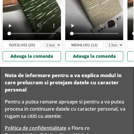
GU53LU02
(20)
WE04LU02
(12)
Adauga la comanda
Adauga la comanda
Nota de informare pentru a va explica modul in
care prelucram si protejam datele cu caracter
personal
Pentru a putea ramane aproape si pentru a va putea
Livram in
procesa in continuare datele cu caracter personal, va
orice
Garantam
Livrare
rugam sa cititi cu atentie:
localitate
livrarea in
rapida
din
siguranta
Romania
Politica de confidentialitate
a Floro.ro