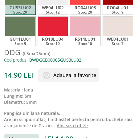
GU53LU02
WE04LU02
RO04LU03
RO04LU01
Stoc:
20
Stoc:
12
Stoc:
20
Stoc:
9
GU11LU01
RO18LU04
RS14LU01
WE04LU01
Stoc:
9
Stoc:
10
Stoc:
10
Stoc:
7
DDG
(
L5mxD5mm
)
Cod produs:
14.90
LEI
Adauga la favorite
material
:
lana
lungime
:
5m
diametru
:
5mm
Panglica din lana naturala.
Are un sclipic suflat, fiind astfel perfecta pentru buchete sau
aranjamente de Craciu
...
Afiseaza tot >>