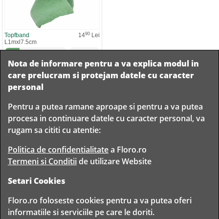
90
Topfband
14
Lei
L1mxl7.5cm
GU11
(
2
)
Nota de informare pentru a va explica modul in
Adauga la comanda
care prelucram si protejam datele cu caracter
personal
Pentru a putea ramane aproape si pentru a va putea
Livram in
procesa in continuare datele cu caracter personal, va
orice
Garantam
Livrare
rugam sa cititi cu atentie:
localitate
livrarea in
rapida
din
siguranta
Romania
Politica de confidentialitate
a Floro.ro
Termeni si Conditii
de utilizare Website
Setari Cookies
TIMP PENTRU
Floro.ro foloseste cookies pentru a va putea oferi
FLORISTI
informatiile si serviciile pe care le doriti.