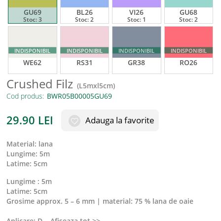
GU69
BL26
VI26
GU68
Stoc:
3
Stoc:
2
Stoc:
1
Stoc:
2
INDISPONIBIL
INDISPONIBIL
INDISPONIBIL
INDISPONIBIL
WE62
RS31
GR38
RO26
Crushed Filz
(
L5mxl5cm
)
Cod produs:
29.90
LEI
Adauga la favorite
material
:
lana
lungime
:
5m
latime
:
5cm
Lungime : 5m
Latime: 5cm
Grosime approx. 5 – 6 mm | material: 75 % lana de oaie
Aplicare: D
...
Afiseaza tot >>