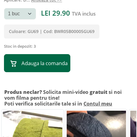
LEI
29.90
TVA inclus
Culoare:
GU69
|
Cod:
BWR05B00005GU69
Stoc in depozit:
3
Adauga la comanda
Produs neclar?
Solicita mini-video
gratuit
si noi
vom filma pentru tine!
Poti verifica solicitarile tale si in
Contul meu