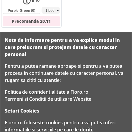
Info
Purple-Green
(0)
Precomanda
20.11
Nota de informare pentru a va explica modul in
care prelucram si protejam datele cu caracter
personal
Pentru a putea ramane aproape si pentru a va putea
Livram in
procesa in continuare datele cu caracter personal, va
orice
Garantam
Livrare
rugam sa cititi cu atentie:
localitate
livrarea in
rapida
din
siguranta
Romania
Politica de confidentialitate
a Floro.ro
Termeni si Conditii
de utilizare Website
Setari Cookies
TIMP PENTRU
Floro.ro foloseste cookies pentru a va putea oferi
FLORISTI
informatiile si serviciile pe care le doriti.