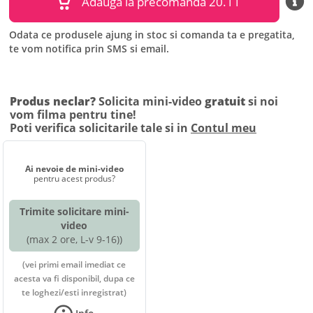
Adauga la precomanda
20.11
Odata ce produsele ajung in stoc si comanda ta e pregatita,
te vom notifica prin SMS si email.
Produs neclar?
Solicita mini-video
gratuit
si noi
vom filma pentru tine!
Poti verifica solicitarile tale si in
Contul meu
Ai nevoie de mini-video
pentru acest produs?
Trimite solicitare mini-
video
(max 2 ore, L-v 9-16))
(vei primi email imediat ce
acesta va fi disponibil, dupa ce
te loghezi/esti inregistrat)