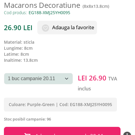
Macarons Decoratiune
(
8x8x13.8cm
)
Cod produs:
26.90
LEI
Adauga la favorite
material
:
sticla
lungime
:
8cm
latime
:
8cm
inaltime
:
13.8cm
LEI
26.90
TVA
inclus
Culoare:
Purple-Green
|
Cod:
EG188-XMJ25YH0095
Stoc posibil campanie:
96