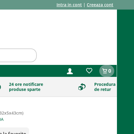
Intra in cont
|
Creeaza cont
0
24 ore notificare
Procedura
produse sparte
de retur
32x5x43cm
)
la favorite