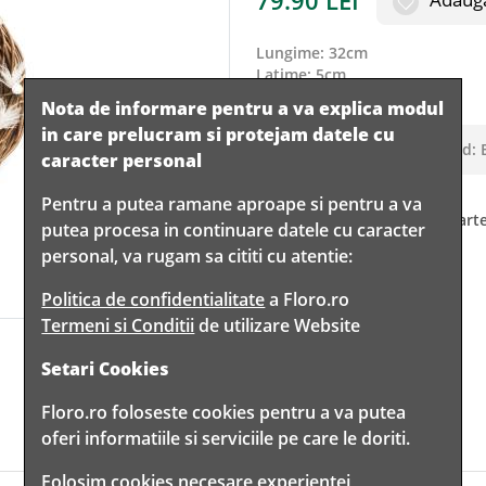
79.90
LEI
lungime
:
32cm
latime
:
5cm
inaltime
:
43cm
Nota de informare pentru a va explica modul
in care prelucram si protejam datele cu
Culoare:
Gnome Boy
|
Cod:
caracter personal
Pentru a putea ramane aproape si pentru a va
Acest produs nu mai face parte
putea procesa in continuare datele cu caracter
personal, va rugam sa cititi cu atentie:
Politica de confidentialitate
a Floro.ro
Termeni si Conditii
de utilizare Website
Setari Cookies
Floro.ro foloseste cookies pentru a va putea
oferi informatiile si serviciile pe care le doriti.
Folosim cookies necesare experientei