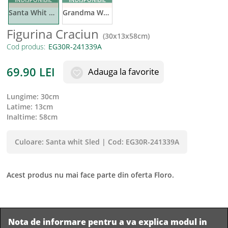
Santa Whit Sled
Grandma Whit Sled
Figurina Craciun
(
30x13x58cm
)
Cod produs:
69.90
LEI
Adauga la favorite
lungime
:
30cm
latime
:
13cm
inaltime
:
58cm
Culoare:
Santa whit Sled
|
Cod:
EG30R-241339A
Acest produs nu mai face parte din oferta Floro.
Nota de informare pentru a va explica modul in