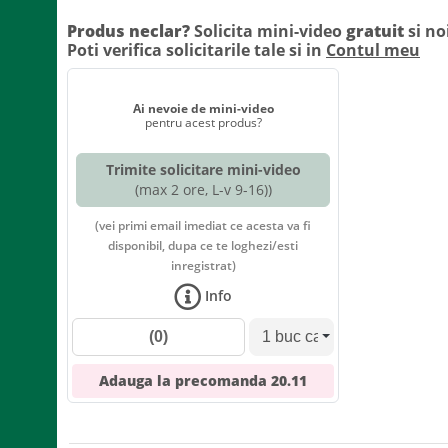
Produs neclar?
Solicita mini-video
gratuit
si no
Poti verifica solicitarile tale si in
Contul meu
Ai nevoie de mini-video
pentru acest produs?
Trimite solicitare mini-video
(max 2 ore, L-v 9-16))
(vei primi email imediat ce acesta va fi
disponibil, dupa ce te loghezi/esti
inregistrat)
Info
(0)
Adauga la precomanda
20.11