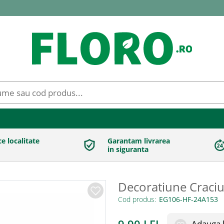
ce localitate
Garantam livrarea
in siguranta
Decoratiune Craci
Cod produs:
Adauga l