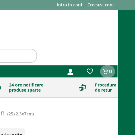
Intra in cont
|
Creeaza cont
0
24 ore notificare
Procedura
produse sparte
de retur
un
(
25x2.3x7cm
)
a favorite