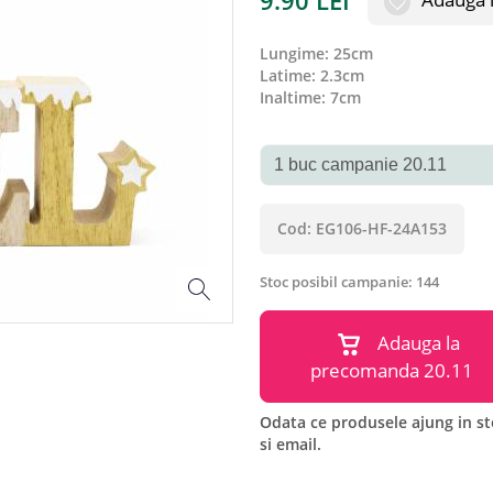
9.90
LEI
lungime
:
25cm
latime
:
2.3cm
inaltime
:
7cm
Cod:
EG106-HF-24A153
Stoc posibil campanie:
144
Adauga la
precomanda
20.11
Odata ce produsele ajung in st
si email.