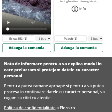
te loghezi/esti inregistrat)
Info
Erica 353
(1)
Peach
(1)
Adauga la comanda
Adauga la comanda
Nota de informare pentru a va explica modul in
care prelucram si protejam datele cu caracter
personal
Pentru a putea ramane aproape si pentru a va putea
Livram in
procesa in continuare datele cu caracter personal, va
orice
Garantam
Livrare
rugam sa cititi cu atentie:
localitate
livrarea in
rapida
din
siguranta
Romania
Politica de confidentialitate
a Floro.ro