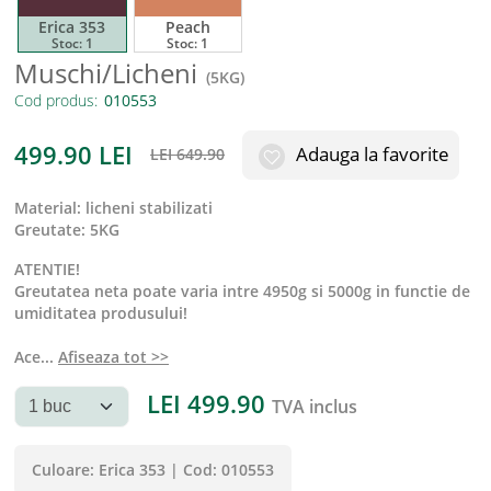
Erica 353
Peach
Stoc:
1
Stoc:
1
Muschi/Licheni
(
5KG
)
Cod produs:
499.90
LEI
Adauga la favorite
LEI
649.90
material
:
licheni stabilizati
greutate
:
5KG
ATENTIE!
Greutatea neta poate varia intre 4950g si 5000g in functie de
umiditatea produsului!
Ace
...
Afiseaza tot >>
LEI
499.90
TVA inclus
Culoare:
Erica 353
|
Cod:
010553