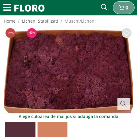
0
Home
Licheni Stabilizati
Muschi/Licheni
-
40
%
-
24
%
Alege culoarea de mai jos si adauga la comanda