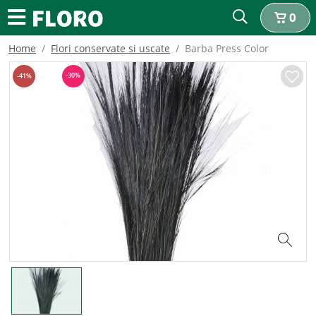
0
Home
Flori conservate si uscate
Barba Press Color
-
30
%
-
41
%