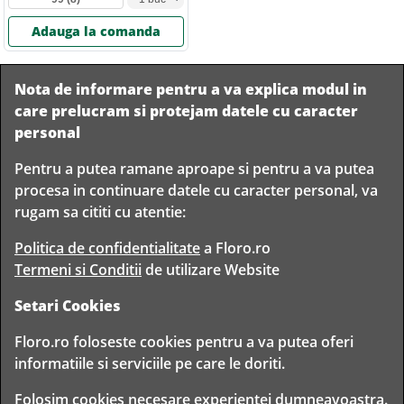
Adauga la comanda
Nota de informare pentru a va explica modul in
care prelucram si protejam datele cu caracter
personal
Pentru a putea ramane aproape si pentru a va putea
Livram in
procesa in continuare datele cu caracter personal, va
orice
Garantam
Livrare
rugam sa cititi cu atentie:
localitate
livrarea in
rapida
din
siguranta
Romania
Politica de confidentialitate
a Floro.ro
Termeni si Conditii
de utilizare Website
Setari Cookies
TIMP PENTRU
Floro.ro foloseste cookies pentru a va putea oferi
FLORISTI
informatiile si serviciile pe care le doriti.
Copyright © 2020 Toate drepturile rezervate
Folosim cookies necesare experientei dumneavoastra.