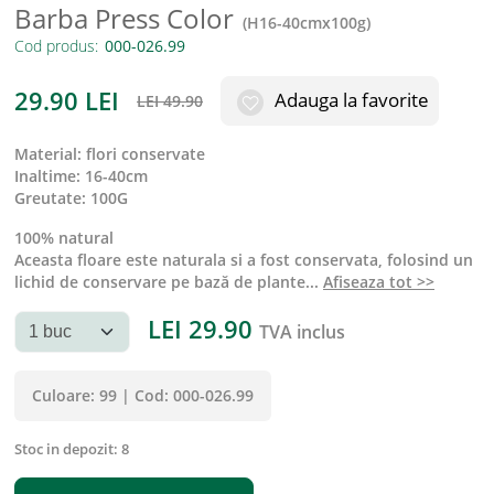
Barba Press Color
(
H16-40cmx100g
)
Cod produs:
29.90
LEI
Adauga la favorite
LEI
49.90
material
:
flori conservate
inaltime
:
16-40cm
greutate
:
100G
100% natural
Aceasta floare este naturala si a fost conservata, folosind un
lichid de conservare pe bază de plante
...
Afiseaza tot >>
LEI
29.90
TVA inclus
Culoare:
99
|
Cod:
000-026.99
Stoc in depozit:
8