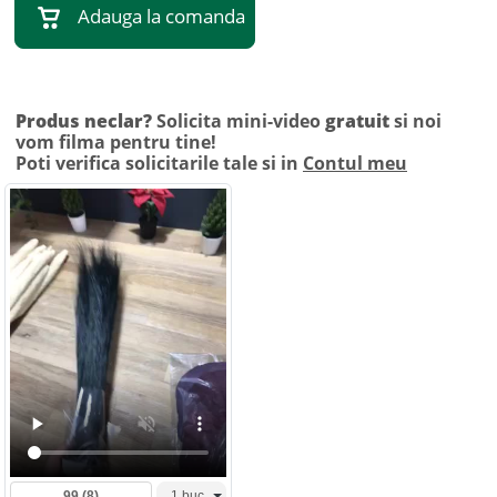
Adauga la comanda
Produs neclar?
Solicita mini-video
gratuit
si noi
vom filma pentru tine!
Poti verifica solicitarile tale si in
Contul meu
99
(8)