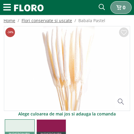
0
Home
Flori conservate si uscate
Babala Pastel
-
34
%
Alege culoarea de mai jos si adauga la comanda
INDISPONIBIL
INDISPONIBIL