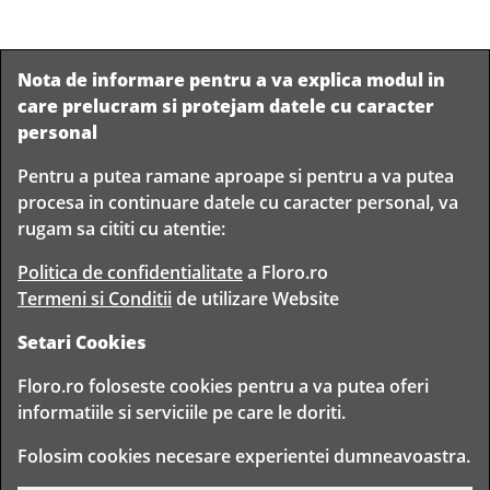
Nota de informare pentru a va explica modul in
care prelucram si protejam datele cu caracter
personal
Pentru a putea ramane aproape si pentru a va putea
Livram in
procesa in continuare datele cu caracter personal, va
orice
Garantam
Livrare
rugam sa cititi cu atentie:
localitate
livrarea in
rapida
din
siguranta
Romania
Politica de confidentialitate
a Floro.ro
Termeni si Conditii
de utilizare Website
Setari Cookies
TIMP PENTRU
Floro.ro foloseste cookies pentru a va putea oferi
FLORISTI
informatiile si serviciile pe care le doriti.
Copyright © 2020 Toate drepturile rezervate
Folosim cookies necesare experientei dumneavoastra.
FLORO CLUB FLORIST S.R.L. - CUI 30314943
BD. TIMISOARA 80, BUCURESTI, ROMANIA