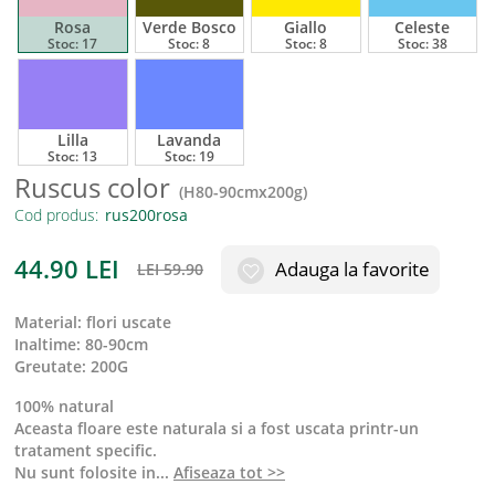
Rosa
Verde Bosco
Giallo
Celeste
Stoc:
17
Stoc:
8
Stoc:
8
Stoc:
38
Lilla
Lavanda
Stoc:
13
Stoc:
19
Ruscus color
(
H80-90cmx200g
)
Cod produs:
44.90
LEI
Adauga la favorite
LEI
59.90
material
:
flori uscate
inaltime
:
80-90cm
greutate
:
200G
100% natural
Aceasta floare este naturala si a fost uscata printr-un
tratament specific.
Nu sunt folosite in
...
Afiseaza tot >>