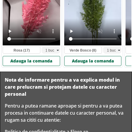
Rosa
(17)
Verde Bosco
(8)
Adauga la comanda
Adauga la comanda
Nota de informare pentru a va explica modul in
care prelucram si protejam datele cu caracter
personal
Pentru a putea ramane aproape si pentru a va putea
Livram in
procesa in continuare datele cu caracter personal, va
orice
Garantam
Livrare
rugam sa cititi cu atentie:
localitate
livrarea in
rapida
din
siguranta
Romania
Politica de confidentialitate
a Floro.ro