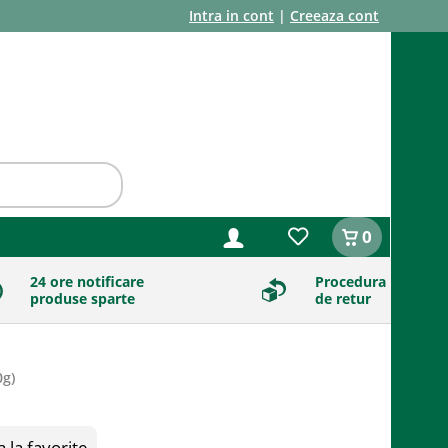
Intra in cont
|
Creeaza cont
0
24 ore notificare
Procedura
produse sparte
de retur
0g
)
la favorite