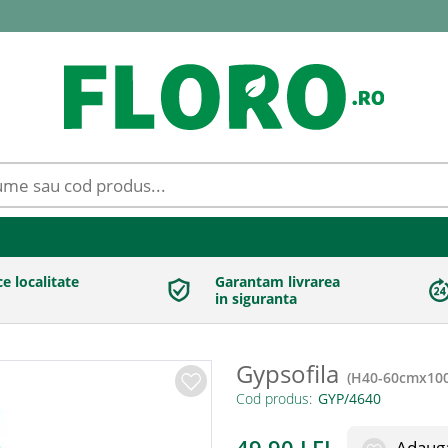
ce localitate
Garantam livrarea
in siguranta
Gypsofila
(
H40-60cmx10
Cod produs:
Adauga 