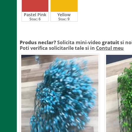
Pastel Pink
Yellow
Stoc:
6
Stoc:
9
Produs neclar?
Solicita mini-video
gratuit
si no
Poti verifica solicitarile tale si in
Contul meu