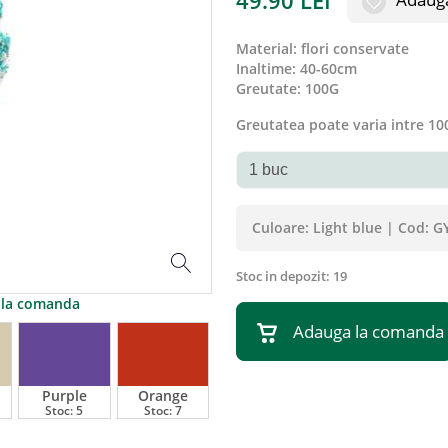
49.90
LEI
material
:
flori conservate
inaltime
:
40-60cm
greutate
:
100G
Greutatea poate varia intre 100
Culoare:
Light blue
|
Cod:
G
Stoc in depozit:
19
a la comanda
Adauga la comanda
Purple
Orange
Stoc:
5
Stoc:
7