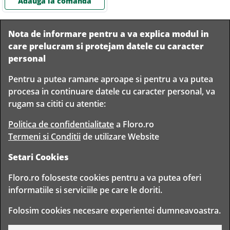
Adauga la comanda
Nota de informare pentru a va explica modul in
care prelucram si protejam datele cu caracter
personal
Pentru a putea ramane aproape si pentru a va putea
Livram in
procesa in continuare datele cu caracter personal, va
orice
Garantam
Livrare
rugam sa cititi cu atentie:
localitate
livrarea in
rapida
din
siguranta
Romania
Politica de confidentialitate
a Floro.ro
Termeni si Conditii
de utilizare Website
Setari Cookies
TIMP PENTRU
Floro.ro foloseste cookies pentru a va putea oferi
FLORISTI
informatiile si serviciile pe care le doriti.
Copyright © 2020 Toate drepturile rezervate
Folosim cookies necesare experientei dumneavoastra.
FLORO CLUB FLORIST S.R.L. - CUI 30314943
BD. TIMISOARA 80, BUCURESTI, ROMANIA