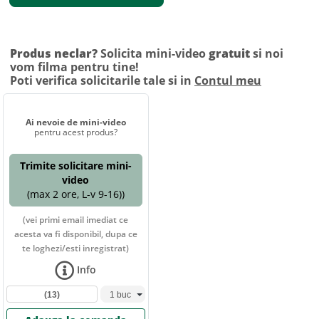
Produs neclar?
Solicita mini-video
gratuit
si noi
vom filma pentru tine!
Poti verifica solicitarile tale si in
Contul meu
Ai nevoie de mini-video
pentru acest produs?
Trimite solicitare mini-
video
(max 2 ore, L-v 9-16))
(vei primi email imediat ce
acesta va fi disponibil, dupa ce
te loghezi/esti inregistrat)
Info
(13)