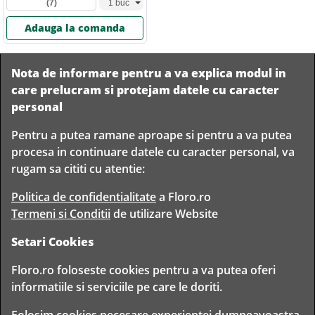
(7)
Adauga la comanda
Nota de informare pentru a va explica modul in
care prelucram si protejam datele cu caracter
personal
Pentru a putea ramane aproape si pentru a va putea
Livram in
procesa in continuare datele cu caracter personal, va
orice
Garantam
Livrare
rugam sa cititi cu atentie:
localitate
livrarea in
rapida
din
siguranta
Romania
Politica de confidentialitate
a Floro.ro
Termeni si Conditii
de utilizare Website
Setari Cookies
TIMP PENTRU
Floro.ro foloseste cookies pentru a va putea oferi
FLORISTI
informatiile si serviciile pe care le doriti.
Copyright © 2020 Toate drepturile rezervate