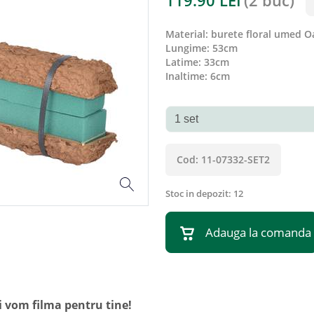
119.90
LEI
(
2 buc
)
material
:
burete floral umed O
lungime
:
53cm
latime
:
33cm
inaltime
:
6cm
Cod:
11-07332-SET2
Stoc in depozit:
12
Adauga la comanda
i vom filma pentru tine!