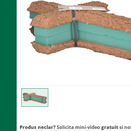
Produs neclar?
Solicita mini-video
gratuit
si no