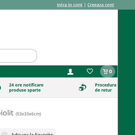
Intra in cont
|
Creeaza cont
0
24 ore notificare
Procedura
produse sparte
de retur
iolit
(
53x33x6cm
)
Adauga la favorite