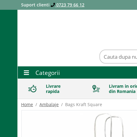
Suport clienti
0723 79 66 12
Categorii
Livrare
Livram in ori
rapida
din Romania
Home
Ambalaje
Bags Kraft Square