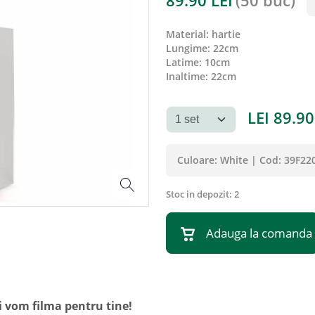
89.90
LEI
(
50 buc
)
material
:
hartie
lungime
:
22cm
latime
:
10cm
inaltime
:
22cm
LEI
89.90
Culoare:
White
|
Cod:
39F22
Stoc in depozit:
2
Adauga la comanda
i vom filma pentru tine!