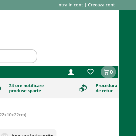
Intra in cont
|
Creeaza cont
0
24 ore notificare
Procedura
produse sparte
de retur
22x10x22cm
)
Adauga la favorite