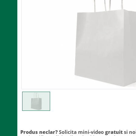
Produs neclar?
Solicita mini-video
gratuit
si no