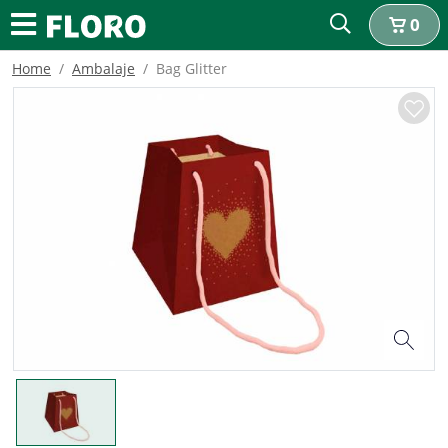
0
Home
Ambalaje
Bag Glitter