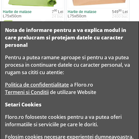
90
90
Hartie de matase
7
Lei
Hartie de matase
549
Lei
L75xl50cm
L75xl50cm
24 buc
2400 buc
Moss Green
(
14
)
Nota de informare pentru a va explica modul in
Adauga la comanda
Precomanda
20.09
care prelucram si protejam datele cu caracter
personal
Pentru a putea ramane aproape si pentru a va putea
Livram in
procesa in continuare datele cu caracter personal, va
orice
Garantam
Livrare
rugam sa cititi cu atentie:
localitate
livrarea in
rapida
din
siguranta
Romania
Politica de confidentialitate
a Floro.ro
Termeni si Conditii
de utilizare Website
Setari Cookies
TIMP PENTRU
Floro.ro foloseste cookies pentru a va putea oferi
FLORISTI
informatiile si serviciile pe care le doriti.
Copyright © 2020 Toate drepturile rezervate
Folosim cookies necesare experientei dumneavoastra.