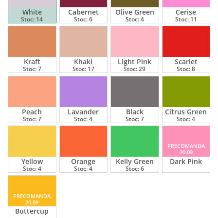
White
Cabernet
Olive Green
Cerise
Stoc:
14
Stoc:
6
Stoc:
4
Stoc:
11
Kraft
Khaki
Light Pink
Scarlet
Stoc:
7
Stoc:
17
Stoc:
29
Stoc:
8
Peach
Lavander
Black
Citrus Green
Stoc:
7
Stoc:
4
Stoc:
7
Stoc:
4
PRECOMANDA
20.09
Yellow
Orange
Kelly Green
Dark Pink
Stoc:
4
Stoc:
4
Stoc:
6
PRECOMANDA
20.09
Buttercup