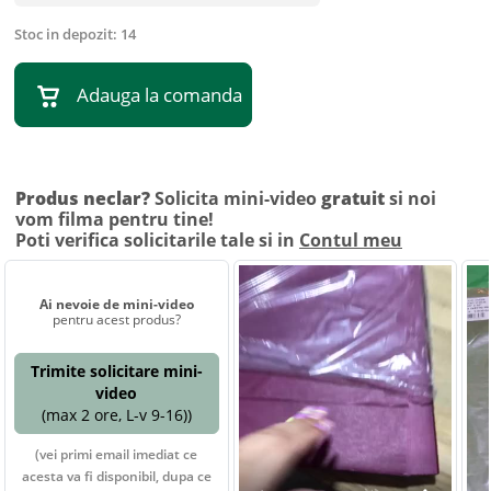
Stoc in depozit:
14
Adauga la comanda
Produs neclar?
Solicita mini-video
gratuit
si noi
vom filma pentru tine!
Poti verifica solicitarile tale si in
Contul meu
Ai nevoie de mini-video
pentru acest produs?
Trimite solicitare mini-
video
(max 2 ore, L-v 9-16))
(vei primi email imediat ce
acesta va fi disponibil, dupa ce