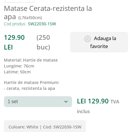
Matase Cerata-rezistenta la
apa
(
L76xl50cm
)
Cod produs:
129.90
(
250
Adauga la
LEI
buc
)
favorite
material
:
Hartie de matase
lungime
:
76cm
latime
:
50cm
Hartie de matase Premium:
- cerata, rezistenta la apa
LEI
129.90
TVA
inclus
Culoare:
White
|
Cod:
SW22030-1SW